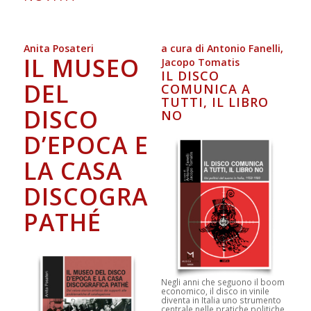
Anita Posateri
Claudio Noliani
a cura di Antonio Fanelli,
a cura di Lorenzo
IL MUSEO
DIARI
Jacopo Tomatis
Chiarofonte
MUSICA E
IL DISCO
DEL
1940-43
COMUNICA A
INCONTRO
TUTTI, IL LIBRO
DISCO
NO
CON GLI
D’EPOCA E
SPIRITI –
LA CASA
VOL. 2
DISCOGRAFICA
PATHÉ
Quaderni di guerra in Croazia
a cura di Pier Paolo Sancin
N
egli anni che seguono il boom
Prefazione di Roberto Spazzali
economico, il disco in vinile
diventa in Italia uno strumento
Claudio Noliani (1913-1991)
centrale nelle pratiche politiche