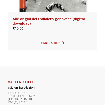
Alle origini del trallalero genovese (digital
download)
Musica infinita
€
€
15,00
15,00
CARICA DI PIÙ
VALTER COLLE