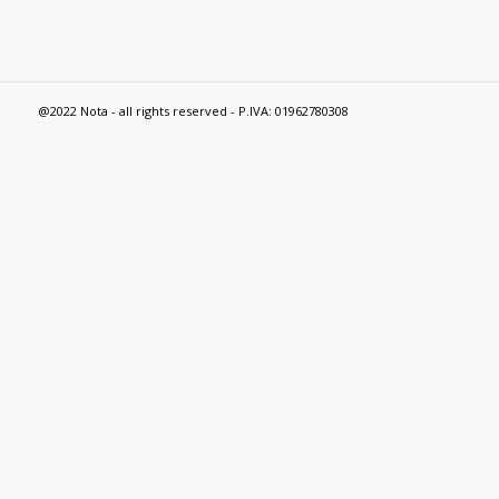
Geos
Ictus
Il Campo
iMiniTauri
Intersezioni Musicali
LOGO
MusicaMedia
Nota
Novità
Nubes - Finisterre
Primamusica
Suns
VeStA
Zeromusic
@2022 Nota - all rights reserved - P.IVA: 01962780308