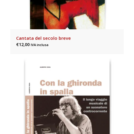
Cantata del secolo breve
Hidden treasures (digital download)
Sacre meditazioni
€
€
€
12,00
8,99
15,00
IVA inclusa
IVA inclusa
IVA inclusa