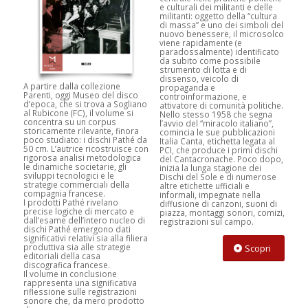
Poliedrica figura nella cultura
e culturali dei militanti e delle
del ‘900 in Friuli Venezia Giulia.
militanti: oggetto della “cultura
Due lauree, diploma al
di massa” e uno dei simboli del
Conservatorio, alla musica ha
nuovo benessere, il microsolco
dedicato gran parte della sua
viene rapidamente (e
vita. Autore, armonizzatore e
Il volume presenta ricerche
paradossalmente) identificato
ricercatore, è noto a un vasto
etnografiche condotte in diversi
da subito come possibile
pubblico per aver realizzato,
contesti socio-culturali e
strumento di lotta e di
dagli anni ’50 ai ’70 del ’900,
religiosi in cui le pratiche di
dissenso, veicolo di
centinaia di ore di
mediazione digitale
A partire dalla collezione
propaganda e
programmazione radiofonica
intervengono nella relazione tra
Parenti, oggi Museo del disco
controinformazione, e
per la sede RAI regionale.
le arti performative e l’incontro
d’epoca, che si trova a Sogliano
attivatore di comunità politiche.
con spiriti e altre entità non-
al Rubicone (FC), il volume si
Nello stesso 1958 che segna
Qui, ventisettenne comincia a
umane. Coniugando
concentra su un corpus
l’avvio del “miracolo italiano”,
scrivere un diario che lo ha
prospettive etnomusicologiche
storicamente rilevante, finora
comincia le sue pubblicazioni
accompagnato, sottotenente e
e antropologiche con lo studio
poco studiato: i dischi Pathé da
Italia Canta, etichetta legata al
poi tenente dell’esercito
dei media digitali, i casi di
50 cm. L’autrice ricostruisce con
PCI, che produce i primi dischi
italiano, in territorio croato
studio presentati sono legati
rigorosa analisi metodologica
del Cantacronache. Poco dopo,
nella seconda guerra mondiale
da un filo conduttore che
le dinamiche societarie, gli
inizia la lunga stagione dei
fino all’8 settembre 1943,
interseca le tecnologie digitali, i
sviluppi tecnologici e le
Dischi del Sole e di numerose
giorno dell’armistizio, del suo
processi di mediazione e la
strategie commerciali della
altre etichette ufficiali e
matrimonio e del ritorno alla
circolazione online di suoni
compagnia francese.
informali, impegnate nella
“vita civile”.
legati alla dimensione
I prodotti Pathé rivelano
diffusione di canzoni, suoni di
Quaderni scritti senza sconti,
dell’incontro con gli spiriti,
precise logiche di mercato e
piazza, montaggi sonori, comizi,
sia che si tratti di fatti bellici,
spaziando dall’Africa (Silvia
dall’esame dell’intero nucleo di
registrazioni sul campo.
anche nei suoi aspetti più atroci
Bruni, Kawkab Tawfik) al Sudest
dischi Pathé emergono dati
(fucilazioni, distruzioni,
asiatico (Lorenzo Chiarofonte,
significativi relativi sia alla filiera
rappresaglie, torture, …) o di
Vincenzo Della Ratta, Luigi
produttiva sia alle strategie
Scopri
rapporti personali che segnano
Monteanni). Riccamente
editoriali della casa
costantemente le relazioni fra
illustrati e corredati di rimandi
discografica francese.
commilitoni, subalterni o
a risorse multimediali presenti
Il volume in conclusione
superiori.
in rete, i contributi presenti in
rappresenta una significativa
questo volume intendono
riflessione sulle registrazioni
offrire risorse didattiche rivolte
sonore che, da mero prodotto
Scopri