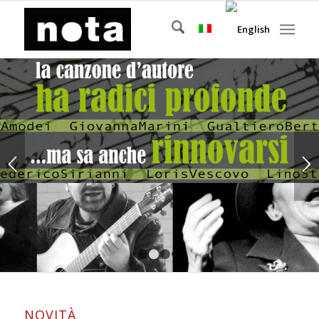
1
2
3
4
NOVITÀ