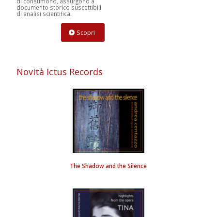
a studenti di etnomusicologia,
di consumono, assurgono a
antropologia, storia delle
documento storico suscettibili
religioni e di studi sui media,
di analisi scientifica.
nonché materiali di ricerca utili
per l’indagine degli aspetti
musicali, performativi e mediali
Scopri
associati alla possessione e
all’incontro con gli spiriti.
Scopri
Novità Ictus Records
The Shadow and the Silence