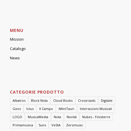
edizioni&produzioni
P.O.BOX 187
33100
U
DINE – ITALY
(+39) 0432 582001
info
[at]
nota.it
MENU
Mission
Catalogo
News
CATEGORIE PRODOTTO
Albatros
Block Nota
Cloud Books
Crossroads
Digitale