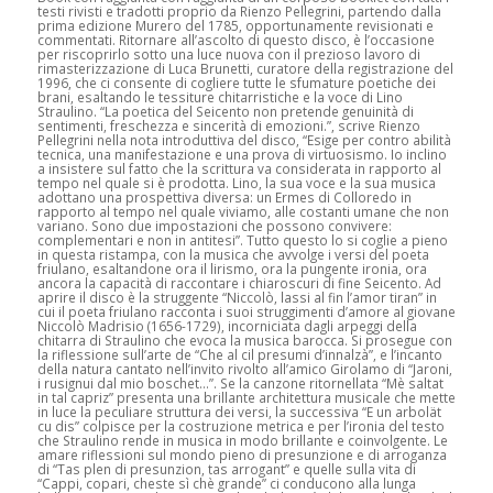
testi rivisti e tradotti proprio da Rienzo Pellegrini, partendo dalla
prima edizione Murero del 1785, opportunamente revisionati e
commentati. Ritornare all’ascolto di questo disco, è l’occasione
per riscoprirlo sotto una luce nuova con il prezioso lavoro di
rimasterizzazione di Luca Brunetti, curatore della registrazione del
1996, che ci consente di cogliere tutte le sfumature poetiche dei
brani, esaltando le tessiture chitarristiche e la voce di Lino
Straulino.
“La poetica del Seicento non pretende genuinità di
sentimenti, freschezza e sincerità di emozioni.”
, scrive Rienzo
Pellegrini nella nota introduttiva del disco,
“Esige per contro abilità
tecnica, una manifestazione e una prova di virtuosismo. Io inclino
a insistere sul fatto che la scrittura va considerata in rapporto al
tempo nel quale si è prodotta. Lino, la sua voce e la sua musica
adottano una prospettiva diversa: un Ermes di Colloredo in
rapporto al tempo nel quale viviamo, alle costanti umane che non
variano. Sono due impostazioni che possono convivere:
complementari e non in antitesi”
. Tutto questo lo si coglie a pieno
in questa ristampa, con la musica che avvolge i versi del poeta
friulano, esaltandone ora il lirismo, ora la pungente ironia, ora
ancora la capacità di raccontare i chiaroscuri di fine Seicento. Ad
aprire il disco è la struggente “Niccolò, lassi al fin l’amor tiran” in
cui il poeta friulano racconta i suoi struggimenti d’amore al giovane
Niccolò Madrisio (1656-1729), incorniciata dagli arpeggi della
chitarra di Straulino che evoca la musica barocca. Si prosegue con
la riflessione sull’arte de “Che al cil presumi d’innalzà”, e l’incanto
della natura cantato nell’invito rivolto all’amico Girolamo di “Jaroni,
i rusignui dal mio boschet…”. Se la canzone ritornellata “Mè saltat
in tal capriz” presenta una brillante architettura musicale che mette
in luce la peculiare struttura dei versi, la successiva “E un arbolät
cu dis” colpisce per la costruzione metrica e per l’ironia del testo
che Straulino rende in musica in modo brillante e coinvolgente. Le
amare riflessioni sul mondo pieno di presunzione e di arroganza
di “Tas plen di presunzion, tas arrogant” e quelle sulla vita di
“Cappi, copari, cheste sì chè grande” ci conducono alla lunga