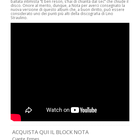
ballata intimista “E ben reson, s’hai di chiantà dal sec” che chiude il
disco. Onore al merito, dunque, a Nota per averci consegnato la
nuova versione di questo album che, a buon diritto, può essere
considerato uno dei punti più alti della discografia di Lino
Straulino.
ACQUISTA QUI IL BLOCK NOTA
Cjante Ermes