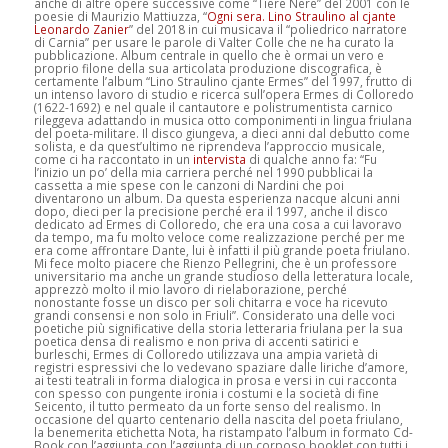
anche di altre opere successive come “Tiere Nere” del 2001 con le
poesie di Maurizio Mattiuzza, “
Ogni sera. Lino Straulino al cjante
Leonardo Zanier
” del 2018 in cui musicava il
“poliedrico narratore
di Carnia”
per usare le parole di Valter Colle che ne ha curato la
pubblicazione. Album centrale in quello che è ormai un vero e
proprio filone della sua articolata produzione discografica, è
certamente l’album “Lino Straulino cjante Ermes” del 1997, frutto di
un intenso lavoro di studio e ricerca sull’opera Ermes di Colloredo
(1622-1692) e nel quale il cantautore e polistrumentista carnico
rileggeva adattando in musica otto componimenti in lingua friulana
del poeta-militare. Il disco giungeva, a dieci anni dal debutto come
solista, e da quest’ultimo ne riprendeva l’approccio musicale,
come ci ha raccontato in un
intervista
di qualche anno fa:
“Fu
l’inizio un po’ della mia carriera perché nel 1990 pubblicai la
cassetta a mie spese con le canzoni di Nardini che poi
diventarono un album. Da questa esperienza nacque alcuni anni
dopo, dieci per la precisione perché era il 1997, anche il disco
dedicato ad Ermes di Colloredo, che era una cosa a cui lavoravo
da tempo, ma fu molto veloce come realizzazione perché per me
era come affrontare Dante, lui è infatti il più grande poeta friulano.
Mi fece molto piacere che Rienzo Pellegrini, che è un professore
universitario ma anche un grande studioso della letteratura locale,
apprezzò molto il mio lavoro di rielaborazione, perché
nonostante fosse un disco per soli chitarra e voce ha ricevuto
grandi consensi e non solo in Friuli”
. Considerato una delle voci
poetiche più significative della storia letteraria friulana per la sua
poetica densa di realismo e non priva di accenti satirici e
burleschi, Ermes di Colloredo utilizzava una ampia varietà di
registri espressivi che lo vedevano spaziare dalle liriche d’amore,
ai testi teatrali in forma dialogica in prosa e versi in cui racconta
con spesso con pungente ironia i costumi e la società di fine
Seicento, il tutto permeato da un forte senso del realismo. In
occasione del quarto centenario della nascita del poeta friulano,
la benemerita etichetta Nota, ha ristampato l’album in formato Cd-
Book con l’aggiunta con l’aggiunta di un corposo booklet con tutti i