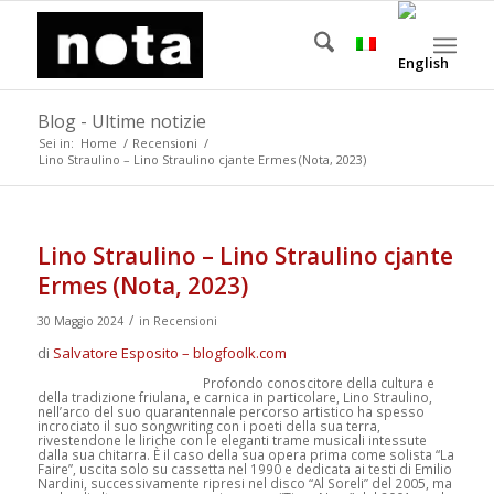
Blog - Ultime notizie
Sei in:
Home
/
Recensioni
/
Lino Straulino – Lino Straulino cjante Ermes (Nota, 2023)
Lino Straulino – Lino Straulino cjante
Ermes (Nota, 2023)
/
30 Maggio 2024
in
Recensioni
di
Salvatore Esposito – blogfoolk.com
Profondo conoscitore della cultura e
della tradizione friulana, e carnica in particolare, Lino Straulino,
nell’arco del suo quarantennale percorso artistico ha spesso
incrociato il suo songwriting con i poeti della sua terra,
rivestendone le liriche con le eleganti trame musicali intessute
dalla sua chitarra. È il caso della sua opera prima come solista “La
Faire”, uscita solo su cassetta nel 1990 e dedicata ai testi di Emilio
Nardini, successivamente ripresi nel disco “Al Soreli” del 2005, ma