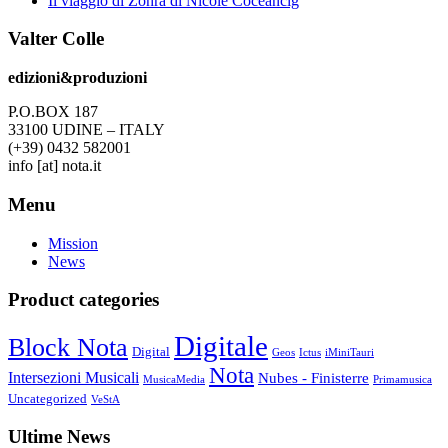
Il viaggio di Zohra di Nicole Coceancig
Valter Colle
edizioni&produzioni
P.O.BOX 187
33100
U
DINE – ITALY
(+39) 0432 582001
info
[at]
nota.it
Menu
Mission
News
Product categories
Digitale
Block Nota
Digital
Geos
Ictus
iMiniTauri
Nota
Intersezioni Musicali
Nubes - Finisterre
MusicaMedia
Primamusica
Uncategorized
VeStA
Ultime News