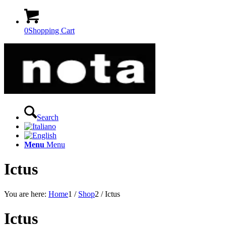
0
Shopping Cart
Search
Menu
Menu
Ictus
You are here:
Home
1
/
Shop
2
/
Ictus
Ictus