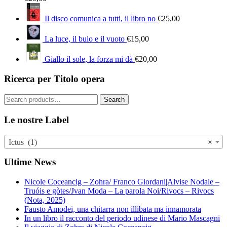
Il disco comunica a tutti, il libro no
€
25,00
La luce, il buio e il vuoto
€
15,00
Giallo il sole, la forza mi dà
€
20,00
Ricerca per Titolo opera
Search
Search
for:
Le nostre Label
Ictus (1)
×
Ultime News
Nicole Coceancig – Zohra/ Franco Giordani|Alvise Nodale –
Truóis e gòtes/Jvan Moda – La parola Noi/Rivocs – Rivocs
(Nota, 2025)
Fausto Amodei, una chitarra non illibata ma innamorata
In un libro il racconto del periodo udinese di Mario Mascagni