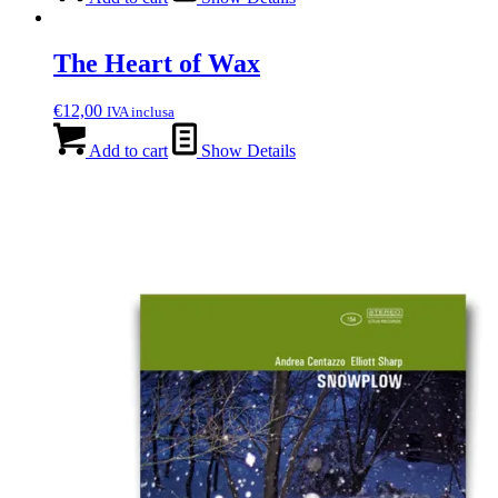
The Heart of Wax
€
12,00
IVA inclusa
Add to cart
Show Details