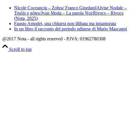
Nicole Coceancig – Zohra/ Franco Giordani|Alvise Nodale –
Truóis e gòtes/Jvan Moda – La parola Noi/Rivocs – Rivocs
(Nota, 2025)
Fausto Amodei, una chitarra non illibata ma innamorata
In un libro il racconto del periodo udinese di Mario Mascagni
@2017 Nota - all rights reserved - P.IVA: 01962780308
Scroll to top