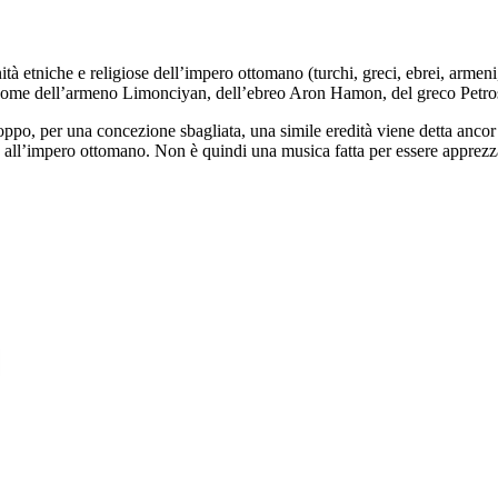
à etniche e religiose dell’impero ottomano (turchi, greci, ebrei, armeni,
osì come dell’armeno Limonciyan, dell’ebreo Aron Hamon, del greco Petros
po, per una concezione sbagliata, una simile eredità viene detta ancor o
o all’impero ottomano. Non è quindi una musica fatta per essere apprez