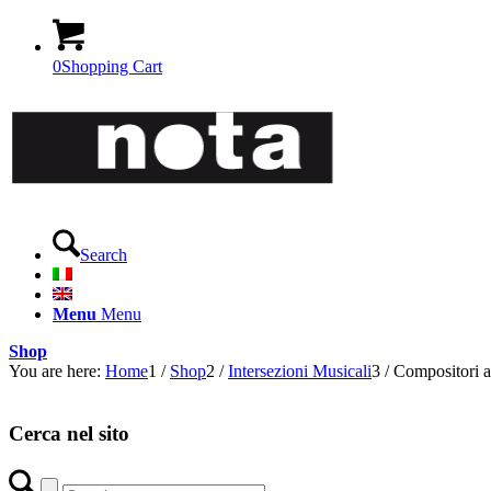
0
Shopping Cart
Search
Menu
Menu
Shop
You are here:
Home
1
/
Shop
2
/
Intersezioni Musicali
3
/
Compositori a
Cerca nel sito