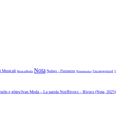
Nota
i Musicali
Nubes - Finisterre
Uncategorized
MusicaMedia
Primamusica
V
ruóis e gòtes/Jvan Moda – La parola Noi/Rivocs – Rivocs (Nota, 2025)