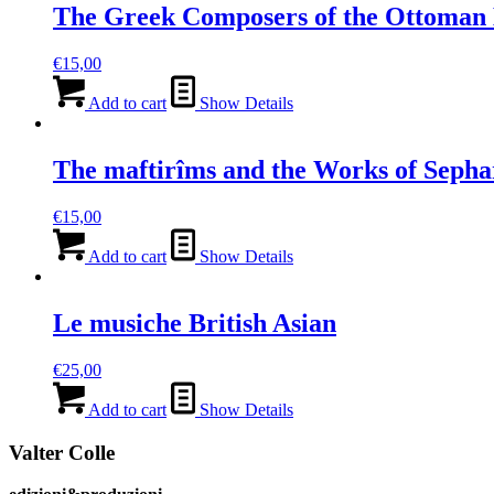
The Greek Composers of the Ottoma
€
15,00
Add to cart
Show Details
The maftirîms and the Works of Sepha
€
15,00
Add to cart
Show Details
Le musiche British Asian
€
25,00
Add to cart
Show Details
Valter Colle