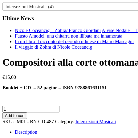
Intersezioni Musicali (4)
Ultime News
Nicole Coceancig – Zohra/ Franco Giordani|Alvise Nodale – T
Fausto Amodei, una chitarra non illibata ma innamorata
In un libro il racconto del periodo udinese di Mario Mascagni
Il viaggio di Zohra di Nicole Coceancig
Compositori alla corte ottoman
€
15,00
Booklet + CD – 52 pagine – ISBN 9788861631151
Compositori
alla
Add to cart
corte
SKU:
IM01 - BN CD 487
Category:
Intersezioni Musicali
ottomana
quantity
Description