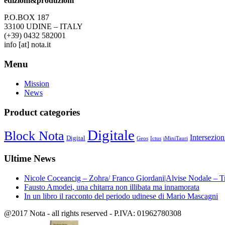
edizioni&produzioni
P.O.BOX 187
33100
U
DINE – ITALY
(+39) 0432 582001
info
[at]
nota.it
Menu
Mission
News
Product categories
Digitale
Block Nota
Intersezion
Digital
Geos
Ictus
iMiniTauri
Ultime News
Nicole Coceancig – Zohra/ Franco Giordani|Alvise Nodale – T
Fausto Amodei, una chitarra non illibata ma innamorata
In un libro il racconto del periodo udinese di Mario Mascagni
@2017 Nota - all rights reserved - P.IVA: 01962780308