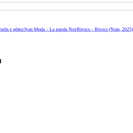
ruóis e gòtes/Jvan Moda – La parola Noi/Rivocs – Rivocs (Nota, 2025)
a