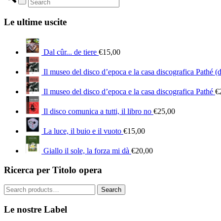
Le ultime uscite
Dal cûr... de tiere
€
15,00
Il museo del disco d’epoca e la casa discografica Pathé (
Il museo del disco d’epoca e la casa discografica Pathé
€
Il disco comunica a tutti, il libro no
€
25,00
La luce, il buio e il vuoto
€
15,00
Giallo il sole, la forza mi dà
€
20,00
Ricerca per Titolo opera
Search
Search
for:
Le nostre Label