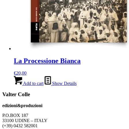
La Processione Bianca
€
20,00
Add to cart
Show Details
Valter Colle
edizioni&produzioni
P.O.BOX 187
33100
U
DINE – ITALY
(+39) 0432 582001