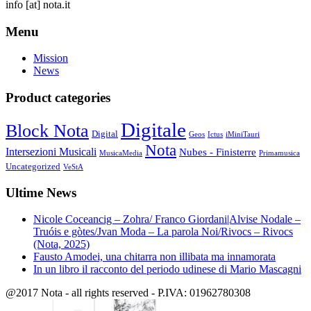
info
[at]
nota.it
Menu
Mission
News
Product categories
Digitale
Block Nota
Digital
Geos
Ictus
iMiniTauri
Nota
Intersezioni Musicali
Nubes - Finisterre
MusicaMedia
Primamusica
Uncategorized
VeStA
Ultime News
Nicole Coceancig – Zohra/ Franco Giordani|Alvise Nodale –
Truóis e gòtes/Jvan Moda – La parola Noi/Rivocs – Rivocs
(Nota, 2025)
Fausto Amodei, una chitarra non illibata ma innamorata
In un libro il racconto del periodo udinese di Mario Mascagni
@2017 Nota - all rights reserved - P.IVA: 01962780308