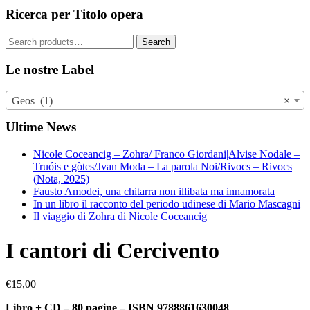
Ricerca per Titolo opera
Search
Search
for:
Le nostre Label
Geos (1)
×
Ultime News
Nicole Coceancig – Zohra/ Franco Giordani|Alvise Nodale –
Truóis e gòtes/Jvan Moda – La parola Noi/Rivocs – Rivocs
(Nota, 2025)
Fausto Amodei, una chitarra non illibata ma innamorata
In un libro il racconto del periodo udinese di Mario Mascagni
Il viaggio di Zohra di Nicole Coceancig
I cantori di Cercivento
€
15,00
Libro + CD – 80 pagine – ISBN 9788861630048