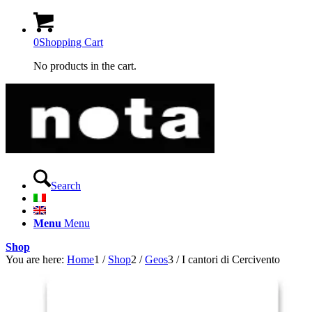
0
Shopping Cart
No products in the cart.
Search
Menu
Menu
Shop
You are here:
Home
1
/
Shop
2
/
Geos
3
/
I cantori di Cercivento