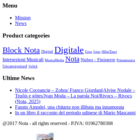
Menu
Mission
News
Product categories
Digitale
Block Nota
Digital
Geos
Ictus
iMiniTauri
Nota
Intersezioni Musicali
Nubes - Finisterre
MusicaMedia
Primamusica
Uncategorized
VeStA
Ultime News
Nicole Coceancig – Zohra/ Franco Giordani|Alvise Nodale –
Truóis e gòtes/Jvan Moda – La parola Noi/Rivocs – Rivocs
(Nota, 2025)
Fausto Amodei, una chitarra non illibata ma innamorata
In un libro il racconto del periodo udinese di Mario Mascagni
@2017 Nota - all rights reserved - P.IVA: 01962780308