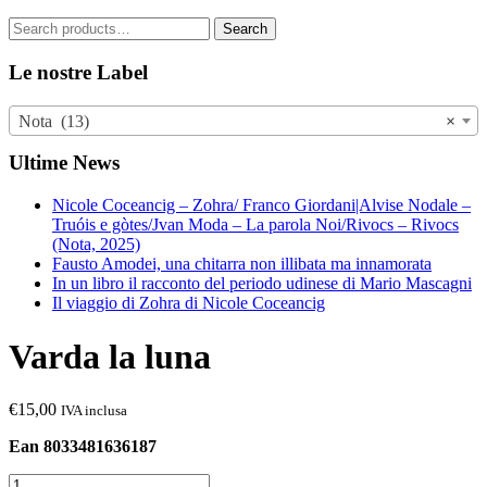
Search
Search
for:
Le nostre Label
Nota (13)
×
Ultime News
Nicole Coceancig – Zohra/ Franco Giordani|Alvise Nodale –
Truóis e gòtes/Jvan Moda – La parola Noi/Rivocs – Rivocs
(Nota, 2025)
Fausto Amodei, una chitarra non illibata ma innamorata
In un libro il racconto del periodo udinese di Mario Mascagni
Il viaggio di Zohra di Nicole Coceancig
Varda la luna
€
15,00
IVA inclusa
Ean 8033481636187
Varda