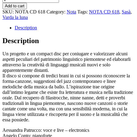
la
Add to cart
luna
SKU:
NOTA CD 618
Category:
Nota
Tags:
NOTA CD 618
,
Sasà
,
quantity
Varda la luna
Description
Description
Un progetto e un compact disc per coniugare e valorizzare alcuni
aspetti peculiari del patrimonio linguistico piemontese ed elaborarli
attraverso la creatività di linguaggi musicali nuovi e solo
apparentemente distanti.
Il disco si compone di tredici brani in cui si possono riconoscere la
forma-canzone, suggestioni del jazz contemporaneo e linee
melodiche della musica da ballo. L’ispirazione trae origine
dall’intimo legame che esiste fra letteratura e musica nella tradizione
orale. Dal recupero di filastrocche, ninne nanne, detti e proverbi
tradizionali in lingua piemontese, nascono nuove canzoni o storie
cantate come una volta, ma con una sensibilità moderna, in cui la
lingua viene utilizzata e riscoperta per il suono e la musicalità che
essa possiede.
Aessandra Patrucco: voce e live – electronics
Angelo Conto: pianoforte