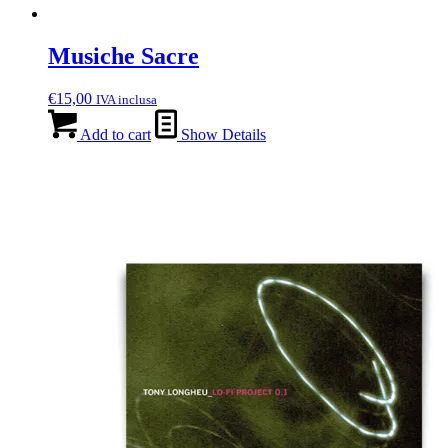
Musiche Sacre
€
15,00
IVA inclusa
Add to cart
Show Details