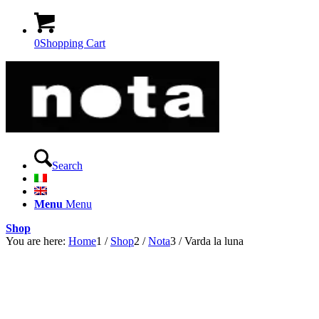
0
Shopping Cart
Search
Menu
Menu
Shop
You are here:
Home
1
/
Shop
2
/
Nota
3
/
Varda la luna