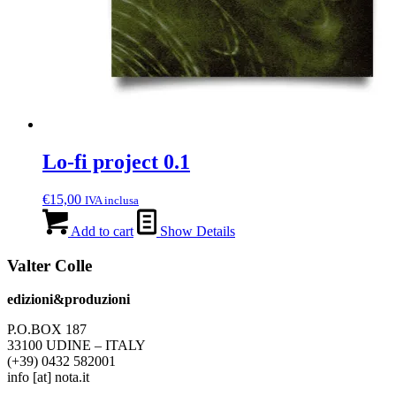
Lo-fi project 0.1
€
15,00
IVA inclusa
Add to cart
Show Details
Valter Colle
edizioni&produzioni
P.O.BOX 187
33100
U
DINE – ITALY
(+39) 0432 582001
info
[at]
nota.it