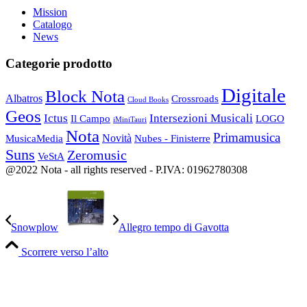
Mission
Catalogo
News
Categorie prodotto
Digitale
Block Nota
Albatros
Crossroads
Cloud Books
Geos
Ictus
Intersezioni Musicali
Il Campo
LOGO
iMiniTauri
Nota
Primamusica
Novità
Nubes - Finisterre
MusicaMedia
Suns
Zeromusic
VeStA
@2022 Nota - all rights reserved - P.IVA: 01962780308
Snowplow
Allegro tempo di Gavotta
Scorrere verso l’alto