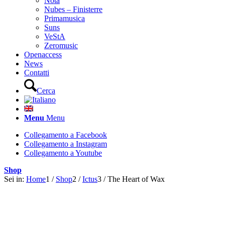
Nota
Nubes – Finisterre
Primamusica
Suns
VeStA
Zeromusic
Openaccess
News
Contatti
Cerca
Menu
Menu
Collegamento a Facebook
Collegamento a Instagram
Collegamento a Youtube
Shop
Sei in:
Home
1
/
Shop
2
/
Ictus
3
/
The Heart of Wax