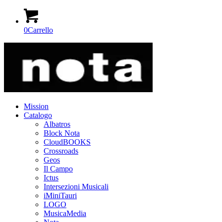
0
Carrello
Mission
Catalogo
Albatros
Block Nota
CloudBOOKS
Crossroads
Geos
Il Campo
Ictus
Intersezioni Musicali
iMiniTauri
LOGO
MusicaMedia