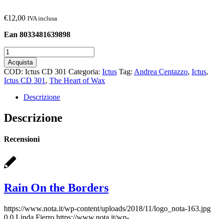
€
12,00
IVA inclusa
Ean 8033481639898
The
Heart
Acquista
of
COD:
Ictus CD 301
Categoria:
Ictus
Tag:
Andrea Centazzo
,
Ictus
,
Wax
Ictus CD 301
,
The Heart of Wax
quantità
Descrizione
Descrizione
Recensioni
Rain On the Borders
https://www.nota.it/wp-content/uploads/2018/11/logo_nota-163.jpg
0
0
Linda Fierro
https://www.nota.it/wp-