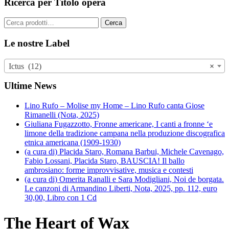
Ricerca per Titolo opera
Cerca:
Cerca
Le nostre Label
Ictus (12)
×
Ultime News
Lino Rufo – Molise my Home – Lino Rufo canta Giose
Rimanelli (Nota, 2025)
Giuliana Fugazzotto, Fronne americane, I canti a fronne ‘e
limone della tradizione campana nella produzione discografica
etnica americana (1909-1930)
(a cura di) Placida Staro, Romana Barbui, Michele Cavenago,
Fabio Lossani, Placida Staro, BAUSCIA! Il ballo
ambrosiano: forme improvvisative, musica e contesti
(a cura di) Omerita Ranalli e Sara Modigliani, Noi de borgata.
Le canzoni di Armandino Liberti, Nota, 2025, pp. 112, euro
30,00, Libro con 1 Cd
The Heart of Wax