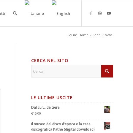
tti
Sei in:
Home
/
Shop
/
Nota
CERCA NEL SITO
LE ULTIME USCITE
Dal cûr... de tiere
€
15,00
Il museo del disco d’epoca e la casa
discografica Pathé (digital download)