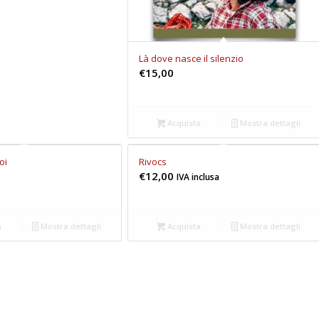
Là dove nasce il silenzio
€
15,00
Acquista
Mostra dettagli
oi
Rivocs
€
12,00
IVA inclusa
a
Mostra dettagli
Acquista
Mostra dettagli