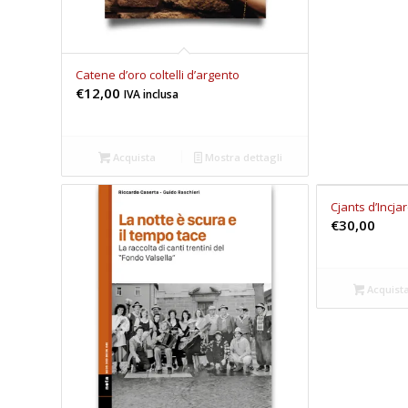
Catene d’oro coltelli d’argento
€
12,00
IVA inclusa
Acquista
Mostra dettagli
Cjants d’Incjar
€
30,00
Acquist