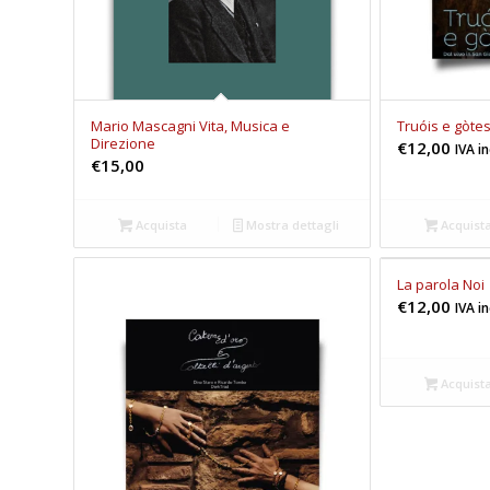
Mario Mascagni Vita, Musica e
Truóis e gòte
Direzione
€
12,00
IVA i
€
15,00
Acquista
Mostra dettagli
Acquist
La parola Noi
€
12,00
IVA i
Acquist