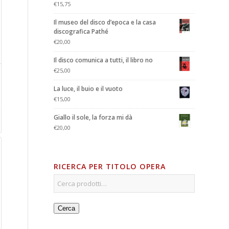
€
15,75
Il museo del disco d’epoca e la casa
discografica Pathé
€
20,00
Il disco comunica a tutti, il libro no
€
25,00
La luce, il buio e il vuoto
€
15,00
Giallo il sole, la forza mi dà
€
20,00
RICERCA PER TITOLO OPERA
Cerca