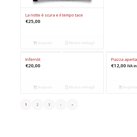
La notte è scura e il tempo tace
€
25,00
Acquista
Mostra dettagli
Infernòt
Piazza aperta
€
20,00
€
12,00
IVA i
Acquista
Mostra dettagli
Acquist
1
2
3
›
»