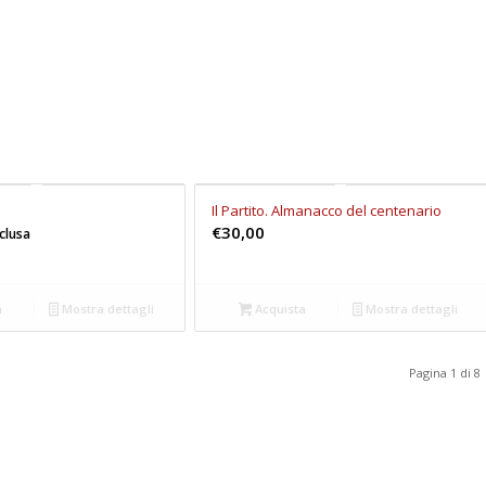
Il Partito. Almanacco del centenario
€
30,00
nclusa
a
Mostra dettagli
Acquista
Mostra dettagli
Pagina 1 di 8