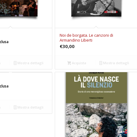
s
Noi de borgata. Le canzoni di
Armandino Liberti
nclusa
€
30,00
a
Mostra dettagli
Acquista
Mostra dettagli
nclusa
a
Mostra dettagli