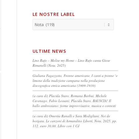
LE NOSTRE LABEL
ULTIME NEWS
Lino Rufo – Molise my Home – Lino Rufo canta Giose
Rimanelli (Nota, 2025)
Giuliana Fugazzotto, Fronne americane, I canti a fronne ‘e
limone della tradizione campana nella produzione
discografica etnica americana (1909-1930)
(a cura di) Placida Staro, Romana Barbui, Michele
Cavenago, Fabio Lossani, Placida Staro, BAUSCIA! Il
ballo ambrosiano: forme improvvisative, musica e contesti
(a cura di) Omerita Ranalli e Sara Modigliani, Noi de
borgata. Le canzoni di Armandino Liberti, Nota, 2025, pp.
112, euro 30,00, Libro con 1 Cd