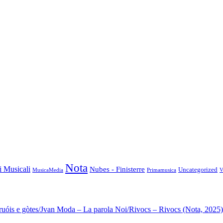
Nota
i Musicali
Nubes - Finisterre
Uncategorized
MusicaMedia
Primamusica
V
ruóis e gòtes/Jvan Moda – La parola Noi/Rivocs – Rivocs (Nota, 2025)