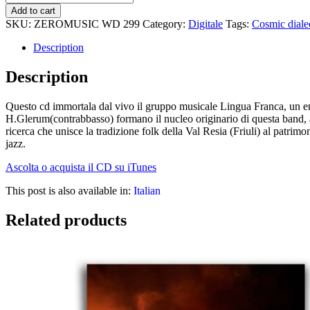
dialects
Add to cart
(digital
SKU:
ZEROMUSIC WD 299
Category:
Digitale
Tags:
Cosmic diale
download)
quantity
Description
Description
Questo cd immortala dal vivo il gruppo musicale Lingua Franca, un en
H.Glerum(contrabbasso) formano il nucleo originario di questa band, al
ricerca che unisce la tradizione folk della Val Resia (Friuli) al patrim
jazz.
Ascolta o acquista il CD su iTunes
This post is also available in:
Italian
Related products