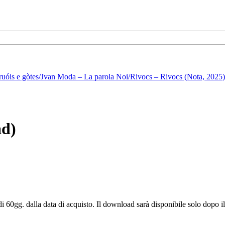
ruóis e gòtes/Jvan Moda – La parola Noi/Rivocs – Rivocs (Nota, 2025)
ad)
 di 60gg. dalla data di acquisto. Il download sarà disponibile solo dopo 