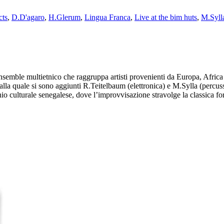
cts
,
D.D'agaro
,
H.Glerum
,
Lingua Franca
,
Live at the bim huts
,
M.Syll
semble multietnico che raggruppa artisti provenienti da Europa, Africa
la quale si sono aggiunti R.Teitelbaum (elettronica) e M.Sylla (percussio
onio culturale senegalese, dove l’improvvisazione stravolge la classica fo