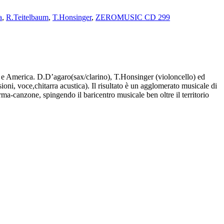
a
,
R.Teitelbaum
,
T.Honsinger
,
ZEROMUSIC CD 299
 e America. D.D’agaro(sax/clarino), T.Honsinger (violoncello) ed
ni, voce,chitarra acustica). Il risultato è un agglomerato musicale di
rma-canzone, spingendo il baricentro musicale ben oltre il territorio