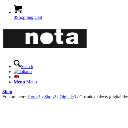
0
Shopping Cart
Search
Menu
Menu
Shop
You are here:
Home
1
/
Shop
2
/
Digitale
3
/
Cosmic dialects (digital d