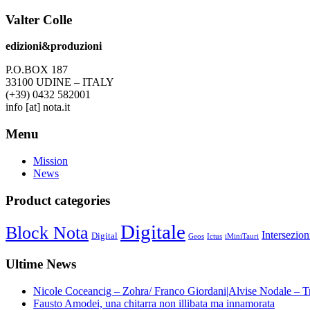
Valter Colle
edizioni&produzioni
P.O.BOX 187
33100
U
DINE – ITALY
(+39) 0432 582001
info
[at]
nota.it
Menu
Mission
News
Product categories
Digitale
Block Nota
Intersezion
Digital
Geos
Ictus
iMiniTauri
Ultime News
Nicole Coceancig – Zohra/ Franco Giordani|Alvise Nodale – T
Fausto Amodei, una chitarra non illibata ma innamorata