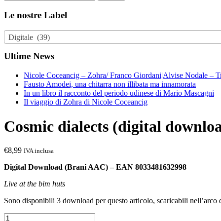
for:
Le nostre Label
Digitale (39)
Ultime News
Nicole Coceancig – Zohra/ Franco Giordani|Alvise Nodale – T
Fausto Amodei, una chitarra non illibata ma innamorata
In un libro il racconto del periodo udinese di Mario Mascagni
Il viaggio di Zohra di Nicole Coceancig
Cosmic dialects (digital downlo
€
8,99
IVA inclusa
Digital Download (Brani AAC)
– EAN 8033481632998
Live at the bim huts
Sono disponibili 3 download per questo articolo, scaricabili nell’arco
Cosmic