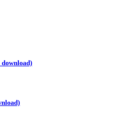
al download)
wnload)