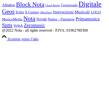
Digitale
Block Nota
Albatros
Crossroads
Cloud Books
Geos
Ictus
Intersezioni Musicali
Il Campo
LOGO
iMiniTauri
Nota
Primamusica
Novità
Nubes - Finisterre
MusicaMedia
Suns
Zeromusic
VeStA
@2022 Nota - all rights reserved - P.IVA: 01962780308
Scorrere verso l’alto