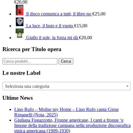
€
20,00
Il disco comunica a tutti, il libro no
€
25,00
La luce, il buio e il vuoto
€
15,00
Giallo il sole, la forza mi dà
€
20,00
Ricerca per Titolo opera
Cerca:
Cerca
Le nostre Label
Seleziona una categoria
Ultime News
Lino Rufo – Molise my Home – Lino Rufo canta Giose
Rimanelli (Nota, 2025)
Giuliana Fugazzotto, Fronne americane, I canti a fronne ‘e
limone della tradizione campana nella produzione discografica
etnica americana (1909-1930)