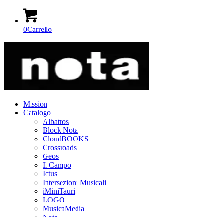
0
Carrello
Mission
Catalogo
Albatros
Block Nota
CloudBOOKS
Crossroads
Geos
Il Campo
Ictus
Intersezioni Musicali
iMiniTauri
LOGO
MusicaMedia