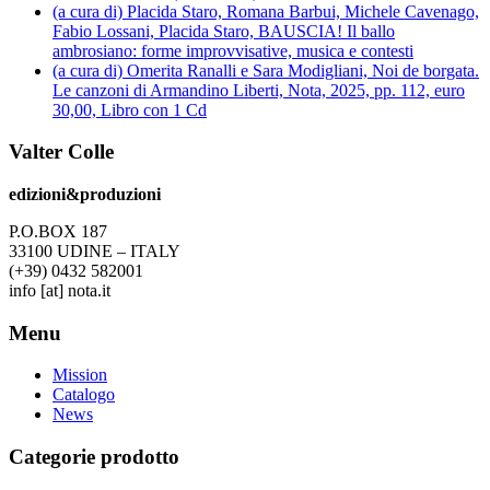
(a cura di) Placida Staro, Romana Barbui, Michele Cavenago,
Fabio Lossani, Placida Staro, BAUSCIA! Il ballo
ambrosiano: forme improvvisative, musica e contesti
(a cura di) Omerita Ranalli e Sara Modigliani, Noi de borgata.
Le canzoni di Armandino Liberti, Nota, 2025, pp. 112, euro
30,00, Libro con 1 Cd
Valter Colle
edizioni&produzioni
P.O.BOX 187
33100
U
DINE – ITALY
(+39) 0432 582001
info
[at]
nota.it
Menu
Mission
Catalogo
News
Categorie prodotto