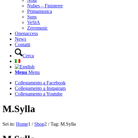
Nota
Nubes – Finisterre
Primamusica
Suns
VeStA
Zeromusic
Openaccess
News
Contatti
Cerca
Menu
Menu
Collegamento a Facebook
Collegamento a Instagram
Collegamento a Youtube
M.Sylla
Sei in:
Home
1
/
Shop
2
/
Tag: M.Sylla