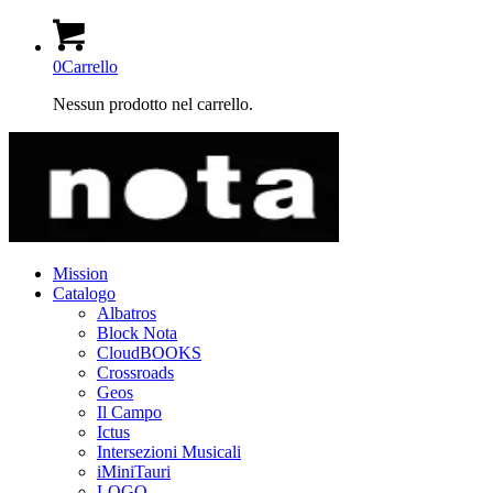
0
Carrello
Nessun prodotto nel carrello.
Mission
Catalogo
Albatros
Block Nota
CloudBOOKS
Crossroads
Geos
Il Campo
Ictus
Intersezioni Musicali
iMiniTauri
LOGO