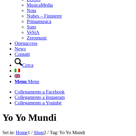
MusicaMedia
Nota
Nubes – Finisterre
Primamusica
Suns
VeStA
Zeromusic
Openaccess
News
Contatti
Cerca
Menu
Menu
Collegamento a Facebook
Collegamento a Instagram
Collegamento a Youtube
Yo Yo Mundi
Sei in:
Home
1
/
Shop
2
/
Tag: Yo Yo Mundi