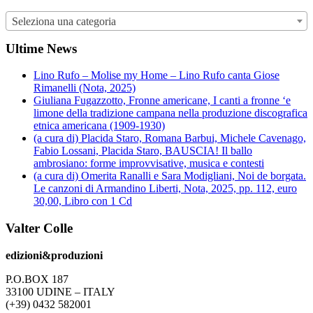
Seleziona una categoria
Ultime News
Lino Rufo – Molise my Home – Lino Rufo canta Giose
Rimanelli (Nota, 2025)
Giuliana Fugazzotto, Fronne americane, I canti a fronne ‘e
limone della tradizione campana nella produzione discografica
etnica americana (1909-1930)
(a cura di) Placida Staro, Romana Barbui, Michele Cavenago,
Fabio Lossani, Placida Staro, BAUSCIA! Il ballo
ambrosiano: forme improvvisative, musica e contesti
(a cura di) Omerita Ranalli e Sara Modigliani, Noi de borgata.
Le canzoni di Armandino Liberti, Nota, 2025, pp. 112, euro
30,00, Libro con 1 Cd
Valter Colle
edizioni&produzioni
P.O.BOX 187
33100
U
DINE – ITALY
(+39) 0432 582001