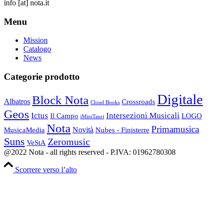
info
[at]
nota.it
Menu
Mission
Catalogo
News
Categorie prodotto
Digitale
Block Nota
Albatros
Crossroads
Cloud Books
Geos
Ictus
Intersezioni Musicali
Il Campo
LOGO
iMiniTauri
Nota
Primamusica
Novità
Nubes - Finisterre
MusicaMedia
Suns
Zeromusic
VeStA
@2022 Nota - all rights reserved - P.IVA: 01962780308
Scorrere verso l’alto