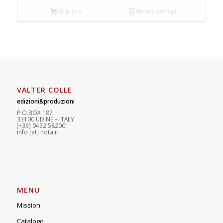
Acquista
Mostra dettagli
VALTER COLLE
edizioni&produzioni
P.O.BOX 187
33100
U
DINE – ITALY
(+39) 0432 582001
info
[at]
nota.it
MENU
Mission
Catalogo