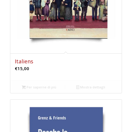
Italiens
€
15,00
Per saperne di più
Mostra dettagli