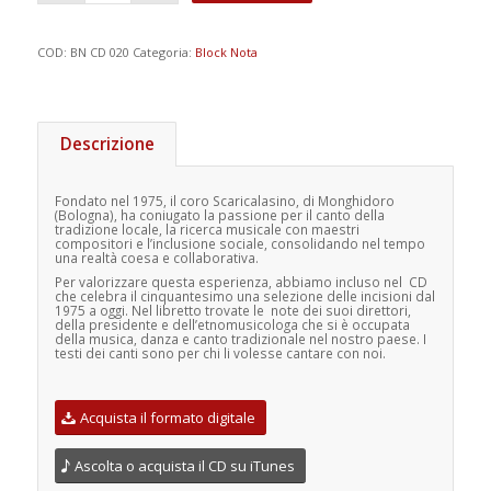
COD:
BN CD 020
Categoria:
Block Nota
Descrizione
Fondato nel 1975, il coro Scaricalasino, di Monghidoro
(Bologna), ha coniugato la passione per il canto della
tradizione locale, la ricerca musicale con maestri
compositori e l’inclusione sociale, consolidando nel tempo
una realtà coesa e collaborativa.
Per valorizzare questa esperienza, abbiamo incluso nel
CD
che celebra il cinquantesimo una selezione delle incisioni dal
1975 a oggi. Nel libretto trovate le
note dei suoi direttori,
della presidente e dell’etnomusicologa che si è occupata
della musica, danza e canto tradizionale nel nostro paese. I
testi dei canti sono per chi li volesse cantare con noi.
Acquista il formato digitale
Ascolta o acquista il CD su iTunes