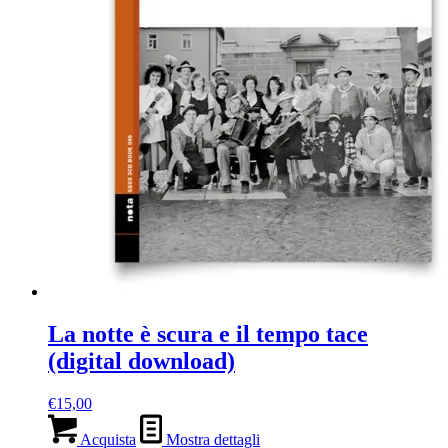
La notte è scura e il tempo tace
(digital download)
€
15,00
Acquista
Mostra dettagli