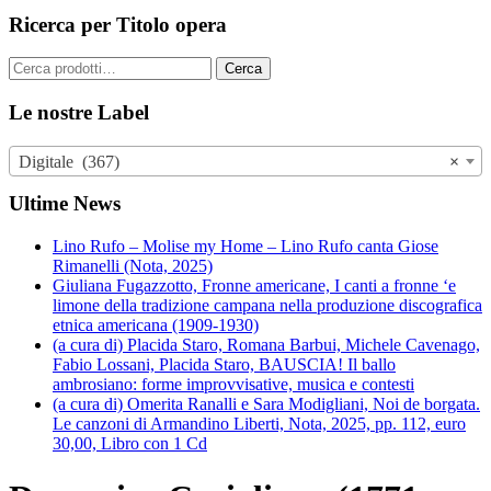
Ricerca per Titolo opera
Cerca:
Cerca
Le nostre Label
Digitale (367)
×
Ultime News
Lino Rufo – Molise my Home – Lino Rufo canta Giose
Rimanelli (Nota, 2025)
Giuliana Fugazzotto, Fronne americane, I canti a fronne ‘e
limone della tradizione campana nella produzione discografica
etnica americana (1909-1930)
(a cura di) Placida Staro, Romana Barbui, Michele Cavenago,
Fabio Lossani, Placida Staro, BAUSCIA! Il ballo
ambrosiano: forme improvvisative, musica e contesti
(a cura di) Omerita Ranalli e Sara Modigliani, Noi de borgata.
Le canzoni di Armandino Liberti, Nota, 2025, pp. 112, euro
30,00, Libro con 1 Cd