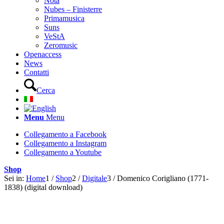
Nota
Nubes – Finisterre
Primamusica
Suns
VeStA
Zeromusic
Openaccess
News
Contatti
Cerca
Menu
Menu
Collegamento a Facebook
Collegamento a Instagram
Collegamento a Youtube
Shop
Sei in:
Home
1
/
Shop
2
/
Digitale
3
/
Domenico Corigliano (1771-
1838) (digital download)