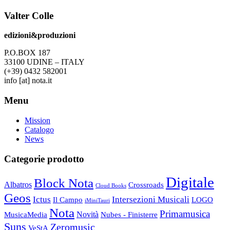
Valter Colle
edizioni&produzioni
P.O.BOX 187
33100
U
DINE – ITALY
(+39) 0432 582001
info
[at]
nota.it
Menu
Mission
Catalogo
News
Categorie prodotto
Digitale
Block Nota
Albatros
Crossroads
Cloud Books
Geos
Ictus
Intersezioni Musicali
Il Campo
LOGO
iMiniTauri
Nota
Primamusica
Novità
Nubes - Finisterre
MusicaMedia
Suns
Zeromusic
VeStA