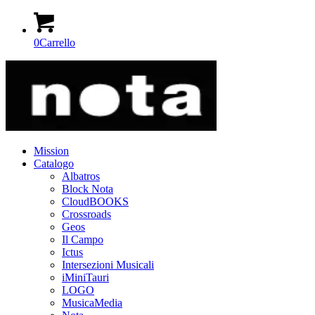
0
Carrello
Mission
Catalogo
Albatros
Block Nota
CloudBOOKS
Crossroads
Geos
Il Campo
Ictus
Intersezioni Musicali
iMiniTauri
LOGO
MusicaMedia