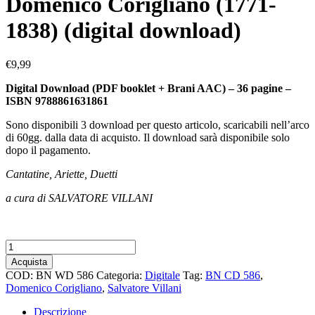
Domenico Corigliano (1771-
1838) (digital download)
€
9,99
Digital Download (PDF booklet + Brani AAC)
– 36 pagine –
ISBN 9788861631861
Sono disponibili 3 download per questo articolo, scaricabili nell’arco
di 60gg. dalla data di acquisto. Il download sarà disponibile solo
dopo il pagamento.
Cantatine, Ariette, Duetti
a cura di SALVATORE VILLANI
Domenico
Corigliano
Acquista
(1771-
COD:
BN WD 586
Categoria:
Digitale
Tag:
BN CD 586
,
1838)
Domenico Corigliano
,
Salvatore Villani
(digital
download)
Descrizione