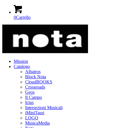
0
Carrello
Mission
Catalogo
Albatros
Block Nota
CloudBOOKS
Crossroads
Geos
Il Campo
Ictus
Intersezioni Musicali
iMiniTauri
LOGO
MusicaMedia