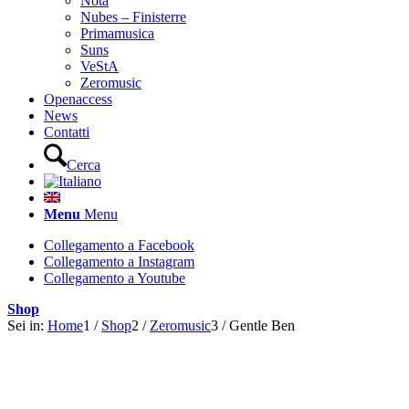
Nota
Nubes – Finisterre
Primamusica
Suns
VeStA
Zeromusic
Openaccess
News
Contatti
Cerca
Menu
Menu
Collegamento a Facebook
Collegamento a Instagram
Collegamento a Youtube
Shop
Sei in:
Home
1
/
Shop
2
/
Zeromusic
3
/
Gentle Ben