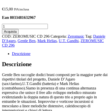
€
15,00
IVA inclusa
Ean 8033481632967
Gentle
Ben
Acquista
quantità
COD:
ZEROMUSIC CD 296
Categoria:
Zeromusic
Tag:
Daniele
D'Agaro
,
Gentle Ben
,
Mark Helias
,
U.T. Gandhi
,
ZEROMUSIC
CD 296
Descrizione
Descrizione
Gentle Ben raccoglie dodici brani composti per la maggior parte dai
rispettivi titolari del progetto, Daniele D’Agaro
(sax/clarino),U.T.Gandhi (batteria) e Mark Helias
(contrabbasso).Siamo in presenza di una continua alternanza
espressiva che unisce il free allo sviluppo melodico misurato
evidenziando la doppia natura di questo trio a proprio agio in
entrambe le situazioni. Improvvise e vorticose incursioni si
mescolano a linee melodiche distensive, caleidoscopio di
interpretazioni e chiavi di lettura.