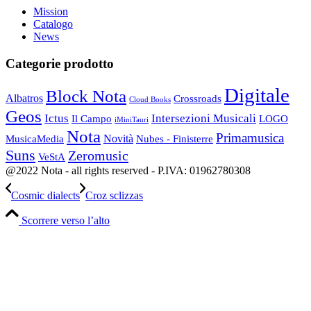
Mission
Catalogo
News
Categorie prodotto
Digitale
Block Nota
Albatros
Crossroads
Cloud Books
Geos
Ictus
Intersezioni Musicali
Il Campo
LOGO
iMiniTauri
Nota
Primamusica
Novità
Nubes - Finisterre
MusicaMedia
Suns
Zeromusic
VeStA
@2022 Nota - all rights reserved - P.IVA: 01962780308
Cosmic dialects
Croz sclizzas
Scorrere verso l’alto