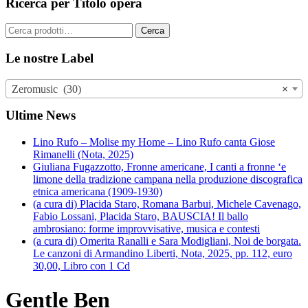
Ricerca per Titolo opera
Cerca:
Cerca
Le nostre Label
Zeromusic (30)
×
Ultime News
Lino Rufo – Molise my Home – Lino Rufo canta Giose
Rimanelli (Nota, 2025)
Giuliana Fugazzotto, Fronne americane, I canti a fronne ‘e
limone della tradizione campana nella produzione discografica
etnica americana (1909-1930)
(a cura di) Placida Staro, Romana Barbui, Michele Cavenago,
Fabio Lossani, Placida Staro, BAUSCIA! Il ballo
ambrosiano: forme improvvisative, musica e contesti
(a cura di) Omerita Ranalli e Sara Modigliani, Noi de borgata.
Le canzoni di Armandino Liberti, Nota, 2025, pp. 112, euro
30,00, Libro con 1 Cd
Gentle Ben