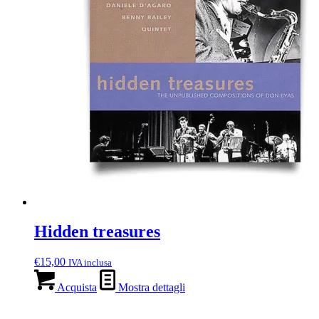
Hidden treasures
€
15,00
IVA inclusa
Acquista
Mostra dettagli