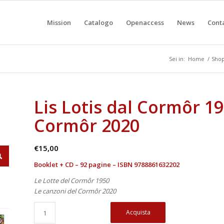
Mission
Catalogo
Openaccess
News
Conta
Sei in:
Home
/
Sho
Lis Lotis dal Cormôr 19
Cormôr 2020
€
15,00
Booklet + CD – 92 pagine – ISBN 9788861632202
Le Lotte del Cormôr 1950
Le canzoni del Cormôr 2020
Acquista