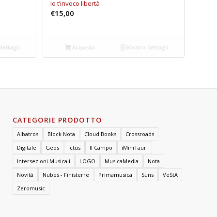
Io t’invoco libertà
€
15,00
dettagli
Acquista
Mostra dettagli
CATEGORIE PRODOTTO
Albatros
Block Nota
Cloud Books
Crossroads
Digitale
Geos
Ictus
Il Campo
iMiniTauri
Intersezioni Musicali
LOGO
MusicaMedia
Nota
Novità
Nubes - Finisterre
Primamusica
Suns
VeStA
Zeromusic