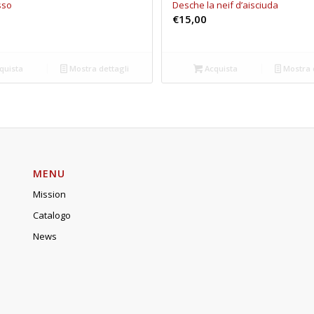
osso
Desche la neif d’aisciuda
€
15,00
quista
Mostra dettagli
Acquista
Mostra 
MENU
Mission
Catalogo
News