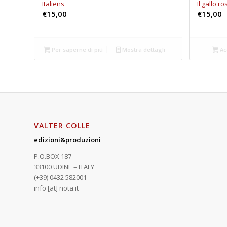
Italiens
Il gallo r
€
15,00
€
15,00
Per saperne di più
Mostra dettagli
Ac
VALTER COLLE
edizioni&produzioni
P.O.BOX 187
33100
U
DINE – ITALY
(+39) 0432 582001
info
[at]
nota.it