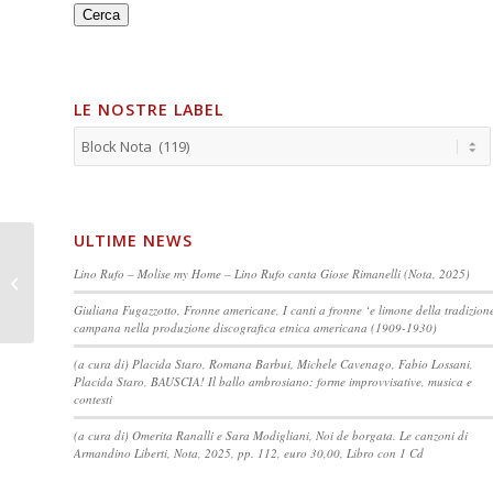
Cerca
LE NOSTRE LABEL
ULTIME NEWS
Sant’Antioco (digital
Lino Rufo – Molise my Home – Lino Rufo canta Giose Rimanelli (Nota, 2025)
download)
Giuliana Fugazzotto, Fronne americane, I canti a fronne ‘e limone della tradizion
campana nella produzione discografica etnica americana (1909-1930)
(a cura di) Placida Staro, Romana Barbui, Michele Cavenago, Fabio Lossani,
Placida Staro, BAUSCIA! Il ballo ambrosiano: forme improvvisative, musica e
contesti
(a cura di) Omerita Ranalli e Sara Modigliani, Noi de borgata. Le canzoni di
Armandino Liberti, Nota, 2025, pp. 112, euro 30,00, Libro con 1 Cd