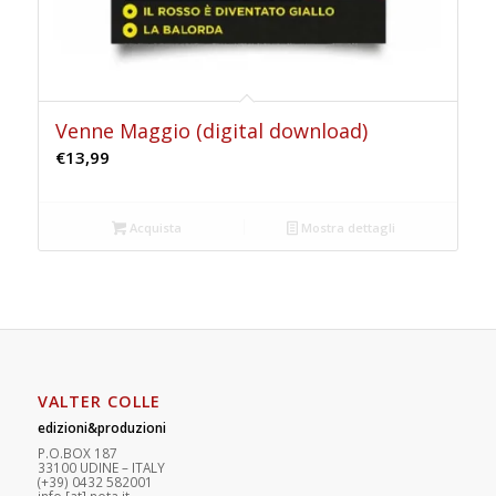
Venne Maggio (digital download)
€
13,99
Acquista
Mostra dettagli
VALTER COLLE
edizioni&produzioni
P.O.BOX 187
33100
U
DINE – ITALY
(+39) 0432 582001
info
[at]
nota.it