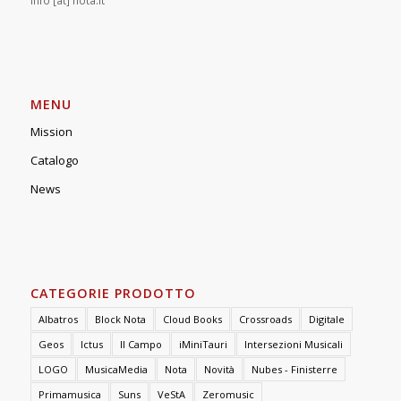
MENU
Mission
Catalogo
News
CATEGORIE PRODOTTO
Albatros
Block Nota
Cloud Books
Crossroads
Digitale
Geos
Ictus
Il Campo
iMiniTauri
Intersezioni Musicali
LOGO
MusicaMedia
Nota
Novità
Nubes - Finisterre
Primamusica
Suns
VeStA
Zeromusic