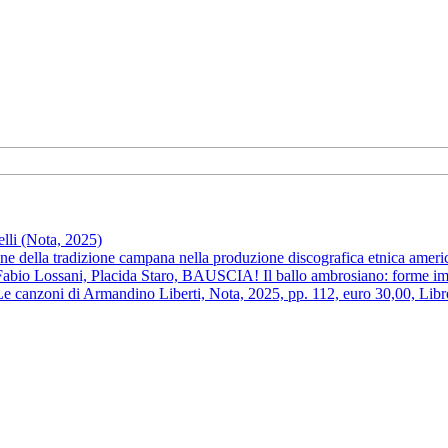
li (Nota, 2025)
one della tradizione campana nella produzione discografica etnica amer
abio Lossani, Placida Staro, BAUSCIA! Il ballo ambrosiano: forme imp
 Le canzoni di Armandino Liberti, Nota, 2025, pp. 112, euro 30,00, Lib