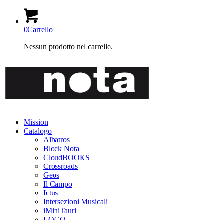
0
Carrello
Nessun prodotto nel carrello.
Mission
Catalogo
Albatros
Block Nota
CloudBOOKS
Crossroads
Geos
Il Campo
Ictus
Intersezioni Musicali
iMiniTauri
LOGO