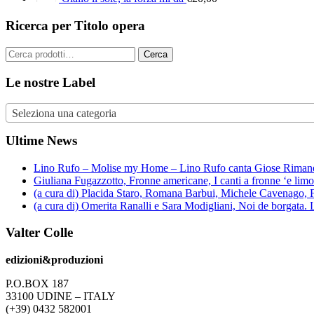
Ricerca per Titolo opera
Cerca:
Cerca
Le nostre Label
Seleziona una categoria
Ultime News
Lino Rufo – Molise my Home – Lino Rufo canta Giose Rimanel
Giuliana Fugazzotto, Fronne americane, I canti a fronne ‘e lim
(a cura di) Placida Staro, Romana Barbui, Michele Cavenago, F
(a cura di) Omerita Ranalli e Sara Modigliani, Noi de borgata.
Valter Colle
edizioni&produzioni
P.O.BOX 187
33100
U
DINE – ITALY
(+39) 0432 582001