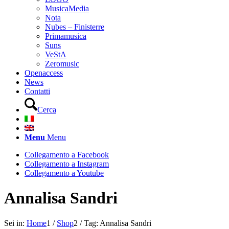
MusicaMedia
Nota
Nubes – Finisterre
Primamusica
Suns
VeStA
Zeromusic
Openaccess
News
Contatti
Cerca
Menu
Menu
Collegamento a Facebook
Collegamento a Instagram
Collegamento a Youtube
Annalisa Sandri
Sei in:
Home
1
/
Shop
2
/
Tag: Annalisa Sandri