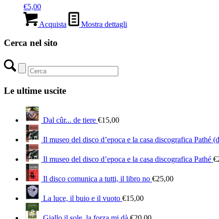
€
5,00
Acquista
Mostra dettagli
Cerca nel sito
Le ultime uscite
Dal cûr... de tiere
€
15,00
Il museo del disco d’epoca e la casa discografica Pathé (
Il museo del disco d’epoca e la casa discografica Pathé
€
Il disco comunica a tutti, il libro no
€
25,00
La luce, il buio e il vuoto
€
15,00
Giallo il sole, la forza mi dà
€
20,00