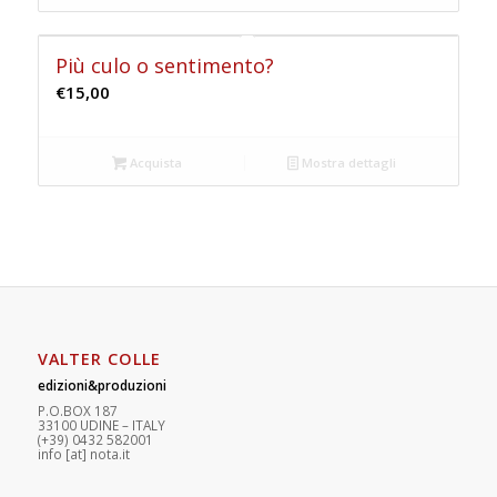
Più culo o sentimento?
€
15,00
Acquista
Mostra dettagli
VALTER COLLE
edizioni&produzioni
P.O.BOX 187
33100
U
DINE – ITALY
(+39) 0432 582001
info
[at]
nota.it