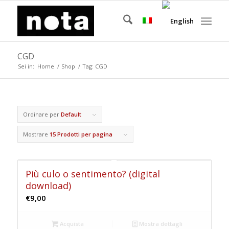
CGD
Sei in:
Home
/
Shop
/
Tag: CGD
Ordinare per
Default
Mostrare
15 Prodotti per pagina
Più culo o sentimento? (digital
download)
€
9,00
Acquista
Mostra dettagli