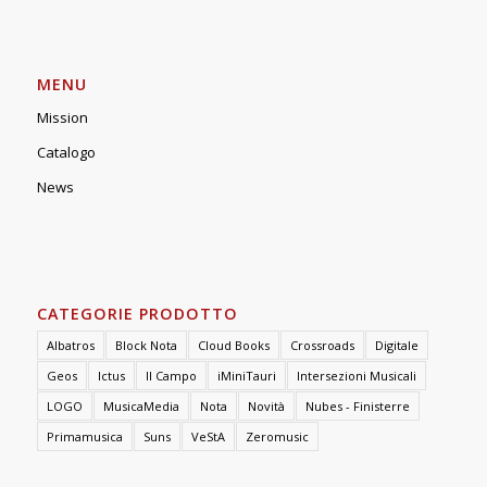
MENU
Mission
Catalogo
News
CATEGORIE PRODOTTO
Albatros
Block Nota
Cloud Books
Crossroads
Digitale
Geos
Ictus
Il Campo
iMiniTauri
Intersezioni Musicali
LOGO
MusicaMedia
Nota
Novità
Nubes - Finisterre
Primamusica
Suns
VeStA
Zeromusic