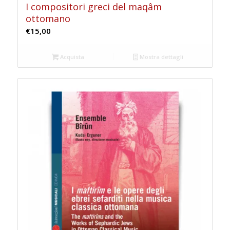
I compositori greci del maqâm
ottomano
€
15,00
Acquista
Mostra dettagli