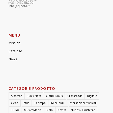
(+39) 0432 582001
info
[at]
nota.it
MENU
Mission
Catalogo
News
CATEGORIE PRODOTTO
Albatros
Block Nota
Cloud Books
Crossroads
Digitale
Geos
Ictus
Il Campo
iMiniTauri
Intersezioni Musicali
LOGO
MusicaMedia
Nota
Novità
Nubes - Finisterre