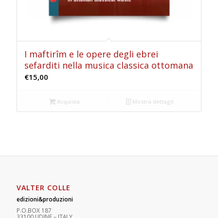
I maftirîm e le opere degli ebrei
sefarditi nella musica classica ottomana
€
15,00
Acquista
Mostra dettagli
VALTER COLLE
edizioni&produzioni
P.O.BOX 187
33100
U
DINE – ITALY