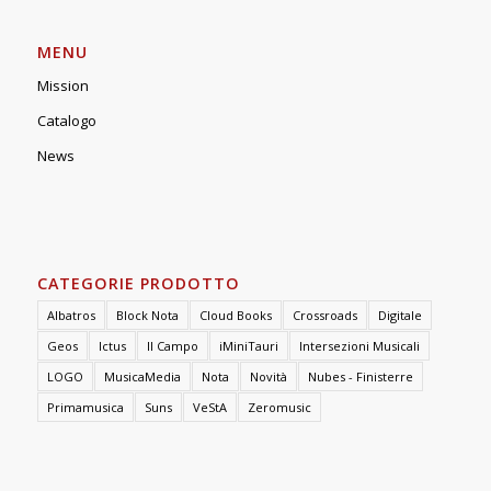
MENU
Mission
Catalogo
News
CATEGORIE PRODOTTO
Albatros
Block Nota
Cloud Books
Crossroads
Digitale
Geos
Ictus
Il Campo
iMiniTauri
Intersezioni Musicali
LOGO
MusicaMedia
Nota
Novità
Nubes - Finisterre
Primamusica
Suns
VeStA
Zeromusic