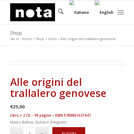
Shop
Sei in:
Home
/
Shop
/
Geos
/
Alle origini del trallalero genovese
Alle origini del
trallalero genovese
€
25,00
Libro + 2 CD – 96 pagine – ISBN 9788861631847
Mauro Balma, Giuliano d’Angiolini
Acquista