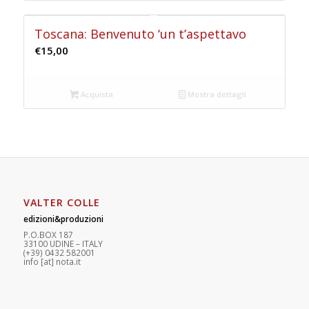
Toscana: Benvenuto ‘un t’aspettavo
€
15,00
Acquista
Mostra dettagli
VALTER COLLE
edizioni&produzioni
P.O.BOX 187
33100
U
DINE – ITALY
(+39) 0432 582001
info
[at]
nota.it