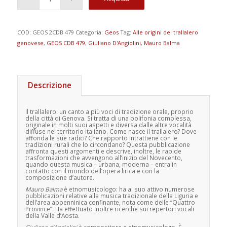
COD:
GEOS 2CDB 479
Categoria:
Geos
Tag:
Alle origini del trallalero
genovese
,
GEOS CDB 479
,
Giuliano D'Angiolini
,
Mauro Balma
Descrizione
Il trallalero: un canto a più voci di tradizione orale, proprio
della città di Genova. Si tratta di una polifonia complessa,
originale in molti suoi aspetti e diversa dalle altre vocalità
diffuse nel territorio italiano. Come nasce il trallalero? Dove
affonda le sue radici? Che rapporto intrattiene con le
tradizioni rurali che lo circondano? Questa pubblicazione
affronta questi argomenti e descrive, inoltre, le rapide
trasformazioni che avvengono all’inizio del Novecento,
quando questa musica – urbana, moderna – entra in
contatto con il mondo dell’opera lirica e con la
composizione d’autore.
Mauro Balma
è etnomusicologo: ha al suo attivo numerose
pubblicazioni relative alla musica tradizionale della Liguria e
dell’area appenninica confinante, nota come delle “Quattro
Province”. Ha effettuato inoltre ricerche sui repertori vocali
della Valle d’Aosta.
Giuliano d’Angiolini
è compositore e etnomusicologo. È