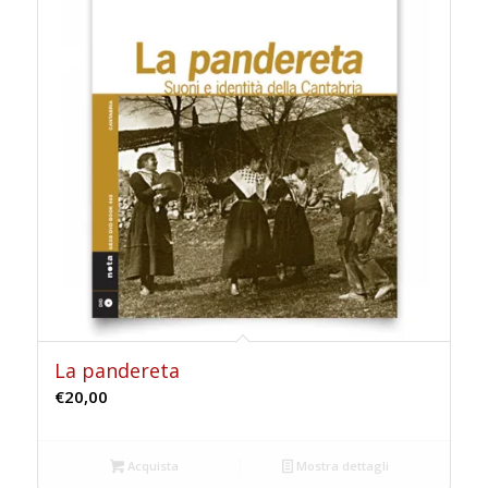
La pandereta
€
20,00
Acquista
Mostra dettagli