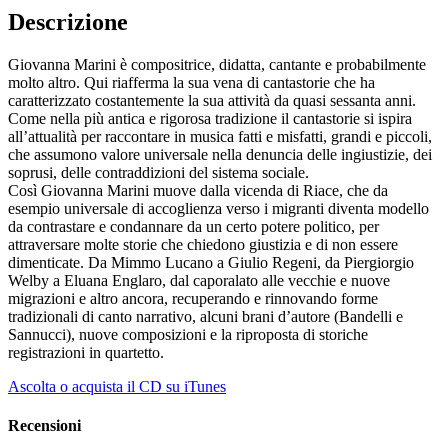
Descrizione
Giovanna Marini è compositrice, didatta, cantante e probabilmente
molto altro. Qui riafferma la sua vena di cantastorie che ha
caratterizzato costantemente la sua attività da quasi sessanta anni.
Come nella più antica e rigorosa tradizione il cantastorie si ispira
all’attualità per raccontare in musica fatti e misfatti, grandi e piccoli,
che assumono valore universale nella denuncia delle ingiustizie, dei
soprusi, delle contraddizioni del sistema sociale.
Così Giovanna Marini muove dalla vicenda di Riace, che da
esempio universale di accoglienza verso i migranti diventa modello
da contrastare e condannare da un certo potere politico, per
attraversare molte storie che chiedono giustizia e di non essere
dimenticate. Da Mimmo Lucano a Giulio Regeni, da Piergiorgio
Welby a Eluana Englaro, dal caporalato alle vecchie e nuove
migrazioni e altro ancora, recuperando e rinnovando forme
tradizionali di canto narrativo, alcuni brani d’autore (Bandelli e
Sannucci), nuove composizioni e la riproposta di storiche
registrazioni in quartetto.
Ascolta o acquista il CD su iTunes
Recensioni