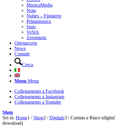
MusicaMedia
Nota
Nubes – Finisterre
Primamusica
Suns
VeStA
Zeromusic
Openaccess
News
Contatti
Cerca
Menu
Menu
Collegamento a Facebook
Collegamento a Instagram
Collegamento a Youtube
Shop
Sei in:
Home
1
/
Shop
2
/
Digitale
3
/
Cantata a Riace (digital
download)