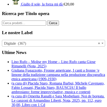
Giallo il sole, la forza mi dà
€
20,00
Ricerca per Titolo opera
Cerca:
Cerca
Le nostre Label
Digitale (367)
×
Ultime News
Lino Rufo – Molise my Home – Lino Rufo canta Giose
Rimanelli (Nota, 2025)
Giuliana Fugazzotto, Fronne americane, I canti a fronne ‘e
limone della tradizione campana nella produzione discografica
etnica americana (1909-1930)
(a cura di) Placida Staro, Romana Barbui, Michele Cavenago,
Fabio Lossani, Placida Staro, BAUSCIA! Il ballo
ambrosiano: forme improvvisative, musica e contesti
(a cura di) Omerita Ranalli e Sara Modigliani, Noi de borgata.
Le canzoni di Armandino Liberti, Nota, 2025, pp. 112, euro
30,00, Libro con 1 Cd