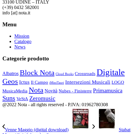
33100
U
DINE – ITALY
(+39) 0432 582001
info
[at]
nota.it
Menu
Mission
Catalogo
News
Categorie prodotto
Digitale
Block Nota
Albatros
Crossroads
Cloud Books
Geos
Ictus
Intersezioni Musicali
Il Campo
LOGO
iMiniTauri
Nota
Primamusica
Novità
Nubes - Finisterre
MusicaMedia
Suns
Zeromusic
VeStA
@2022 Nota - all rights reserved - P.IVA: 01962780308
Venne Maggio (digital download)
Stabat