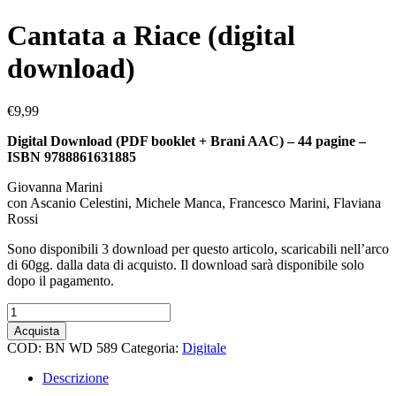
Cantata a Riace (digital
download)
€
9,99
Digital Download (PDF booklet + Brani AAC)
– 44 pagine –
ISBN 9788861631885
Giovanna Marini
con Ascanio Celestini, Michele Manca, Francesco Marini, Flaviana
Rossi
Sono disponibili 3 download per questo articolo, scaricabili nell’arco
di 60gg. dalla data di acquisto. Il download sarà disponibile solo
dopo il pagamento.
Cantata
a
Acquista
Riace
COD:
BN WD 589
Categoria:
Digitale
(digital
download)
Descrizione
quantità