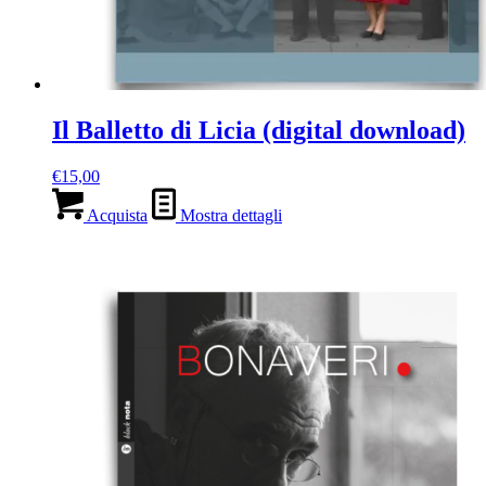
Il Balletto di Licia (digital download)
€
15,00
Acquista
Mostra dettagli