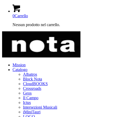
0
Carrello
Nessun prodotto nel carrello.
Mission
Catalogo
Albatros
Block Nota
CloudBOOKS
Crossroads
Geos
Il Campo
Ictus
Intersezioni Musicali
iMiniTauri
LOGO