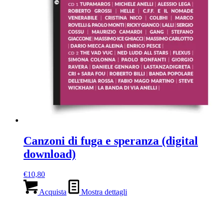
Canzoni di fuga e speranza (digital
download)
€
10,80
Acquista
Mostra dettagli