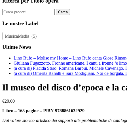
Ricerca per Titolo opera
Cerca:
Cerca
Le nostre Label
MusicaMedia (5)
Ultime News
Lino Rufo – Molise my Home – Lino Rufo canta Giose Rimanel
Giuliana Fugazzotto, Fronne americane, I canti a fronne ‘e lim
(a cura di) Placida Staro, Romana Barbui, Michele Cavenago, F
(a cura di) Omerita Ranalli e Sara Modigliani, Noi de borgata.
Il museo del disco d’epoca e la 
€
20,00
Libro – 168 pagine – ISBN 9788861632929
Dal valore storico-artistico dei supporti alle problematiche di catalo