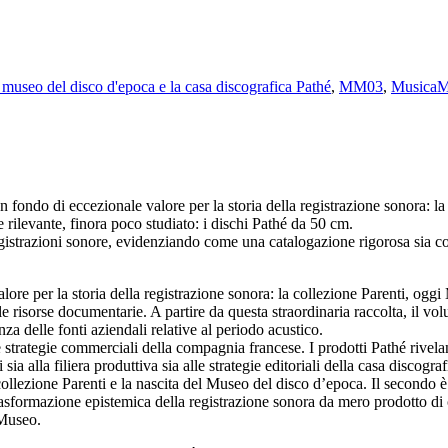
l museo del disco d'epoca e la casa discografica Pathé
,
MM03
,
MusicaM
ondo di eccezionale valore per la storia della registrazione sonora: la
 rilevante, finora poco studiato: i dischi Pathé da 50 cm.
le registrazioni sonore, evidenziando come una catalogazione rigorosa sia
ore per la storia della registrazione sonora: la collezione Parenti, ogg
le risorse documentarie. A partire da questa straordinaria raccolta, il v
nza delle fonti aziendali relative al periodo acustico.
e le strategie commerciali della compagnia francese. I prodotti Pathé rivel
sia alla filiera produttiva sia alle strategie editoriali della casa discogra
lla collezione Parenti e la nascita del Museo del disco d’epoca. Il secondo 
rasformazione epistemica della registrazione sonora da mero prodotto di 
 Museo.