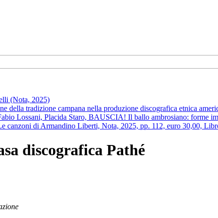
li (Nota, 2025)
one della tradizione campana nella produzione discografica etnica amer
abio Lossani, Placida Staro, BAUSCIA! Il ballo ambrosiano: forme imp
 Le canzoni di Armandino Liberti, Nota, 2025, pp. 112, euro 30,00, Lib
casa discografica Pathé
gazione