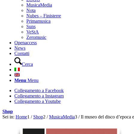
MusicaMedia
Nota
Nubes – Finisterre
Primamusica
Suns
VeStA
Zeromusic
Openaccess
News
Contatti
Cerca
Menu
Menu
Collegamento a Facebook
Collegamento a Instagram
Collegamento a Youtube
Shop
Sei in:
Home
1
/
Shop
2
/
MusicaMedia
3
/
Il museo del disco d’epoca e