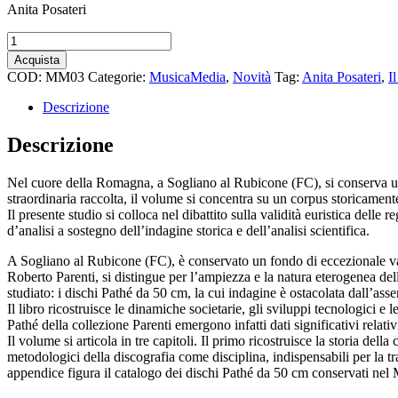
Anita Posateri
Il
museo
Acquista
del
COD:
MM03
Categorie:
MusicaMedia
,
Novità
Tag:
Anita Posateri
,
I
disco
d’epoca
Descrizione
e
la
Descrizione
casa
discografica
Nel cuore della Romagna, a Sogliano al Rubicone (FC), si conserva un f
Pathé
straordinaria raccolta, il volume si concentra su un corpus storicamente
quantità
Il presente studio si colloca nel dibattito sulla validità euristica del
d’analisi a sostegno dell’indagine storica e dell’analisi scientifica.
A
Sogliano al Rubicone (FC), è conservato un fondo di eccezionale val
Roberto Parenti, si distingue per l’ampiezza e la natura eterogenea del
studiato: i dischi Pathé da 50 cm, la cui indagine è ostacolata dall’asse
Il libro ricostruisce le dinamiche societarie, gli sviluppi tecnologici 
Pathé della collezione Parenti emergono infatti dati significativi relativi 
Il volume si articola in tre capitoli. Il primo ricostruisce la storia de
metodologici della discografia come disciplina, indispensabili per la t
appendice figura il catalogo dei dischi Pathé da 50 cm conservati nel