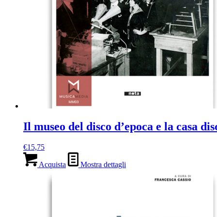
Il museo del disco d’epoca e la casa di
€
15,75
Acquista
Mostra dettagli