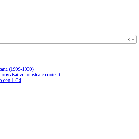
×
icana (1909-1930)
rovvisative, musica e contesti
ro con 1 Cd