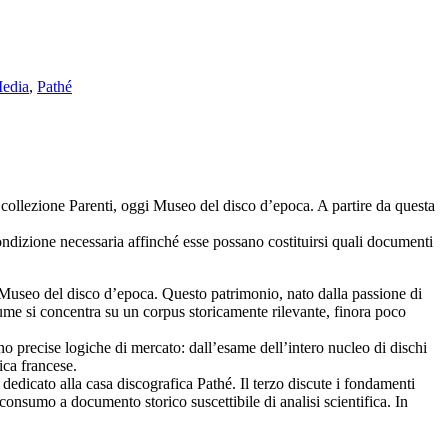
edia
,
Pathé
 collezione Parenti, oggi Museo del disco d’epoca. A partire da questa
 condizione necessaria affinché esse possano costituirsi quali documenti
i Museo del disco d’epoca. Questo patrimonio, nato dalla passione di
olume si concentra su un corpus storicamente rilevante, finora poco
ano precise logiche di mercato: dall’esame dell’intero nucleo di dischi
fica francese.
è dedicato alla casa discografica Pathé. Il terzo discute i fondamenti
consumo a documento storico suscettibile di analisi scientifica. In