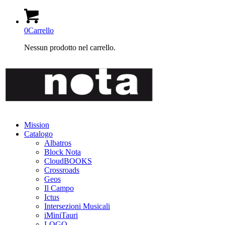
0
Carrello
Nessun prodotto nel carrello.
Mission
Catalogo
Albatros
Block Nota
CloudBOOKS
Crossroads
Geos
Il Campo
Ictus
Intersezioni Musicali
iMiniTauri
LOGO