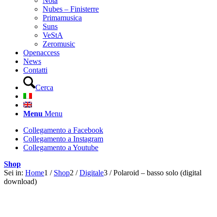
Nota
Nubes – Finisterre
Primamusica
Suns
VeStA
Zeromusic
Openaccess
News
Contatti
Cerca
Menu
Menu
Collegamento a Facebook
Collegamento a Instagram
Collegamento a Youtube
Shop
Sei in:
Home
1
/
Shop
2
/
Digitale
3
/
Polaroid – basso solo (digital
download)