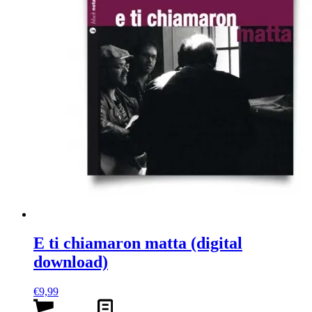
E ti chiamaron matta (digital
download)
€
9,99