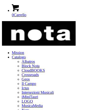
0
Carrello
Mission
Catalogo
Albatros
Block Nota
CloudBOOKS
Crossroads
Geos
Il Campo
Ictus
Intersezioni Musicali
iMiniTauri
LOGO
MusicaMedia