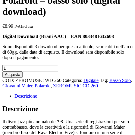
Polaroid – basso solo (digital
download)
€
8,99
IVA inclusa
Digital Download (Brani AAC)
– EAN 8033481632608
Sono disponibili 3 download per questo articolo, scaricabili nell’arco
di 60gg. dalla data di acquisto. Il download sarà disponibile solo
dopo il pagamento.
Polaroid
-
Acquista
basso
COD:
ZEROMUSIC WD 260
Categoria:
Digitale
Tag:
Basso Solo
,
solo
Giovanni Maier
,
Polaroid
,
ZEROMUSIC CD 260
(digital
download)
Descrizione
quantità
Descrizione
Il disco jazz più anomalo del’98. Una serie di registrazioni per solo
contrabbasso, dove la creatività e la rigorosità di Giovanni Maier
(membro fisso del Rava Electric Five) si fondono in una serie di