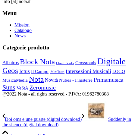
info
[at]
nota.it
Menu
Mission
Catalogo
News
Categorie prodotto
Digitale
Block Nota
Albatros
Crossroads
Cloud Books
Geos
Ictus
Intersezioni Musicali
Il Campo
LOGO
iMiniTauri
Nota
Primamusica
Novità
Nubes - Finisterre
MusicaMedia
Suns
Zeromusic
VeStA
@2022 Nota - all rights reserved - P.IVA: 01962780308
Doi oms e une puarte (digital download)
Suddenly in
the silence (digital download)