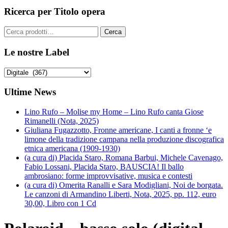
Ricerca per Titolo opera
Cerca:
Cerca
Le nostre Label
Ultime News
Lino Rufo – Molise my Home – Lino Rufo canta Giose
Rimanelli (Nota, 2025)
Giuliana Fugazzotto, Fronne americane, I canti a fronne ‘e
limone della tradizione campana nella produzione discografica
etnica americana (1909-1930)
(a cura di) Placida Staro, Romana Barbui, Michele Cavenago,
Fabio Lossani, Placida Staro, BAUSCIA! Il ballo
ambrosiano: forme improvvisative, musica e contesti
(a cura di) Omerita Ranalli e Sara Modigliani, Noi de borgata.
Le canzoni di Armandino Liberti, Nota, 2025, pp. 112, euro
30,00, Libro con 1 Cd