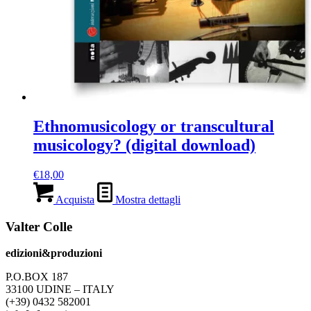
Ethnomusicology or transcultural
musicology? (digital download)
€
18,00
Acquista
Mostra dettagli
Valter Colle
edizioni&produzioni
P.O.BOX 187
33100
U
DINE – ITALY
(+39) 0432 582001