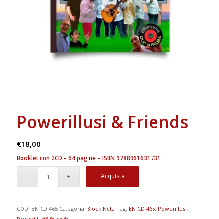
Powerillusi & Friends
€
18,00
Booklet con 2CD – 64 pagine – ISBN
9788861631731
Acquista
COD:
BN CD 465
Categoria:
Block Nota
Tag:
BN CD 465
,
Powerillusi
,
Powerillusi&friends