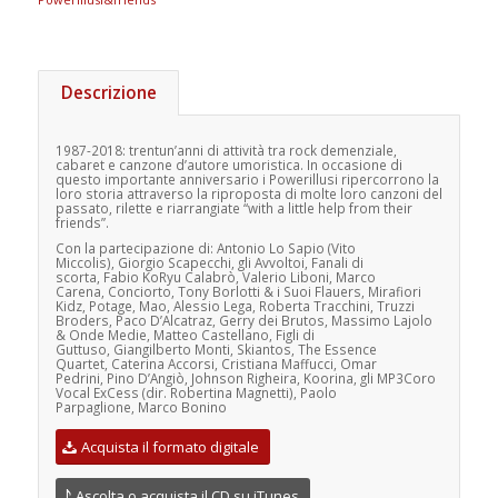
Descrizione
1987-2018: trentun’anni di attività tra rock demenziale,
cabaret e canzone d’autore umoristica. In occasione di
questo importante anniversario i Powerillusi ripercorrono la
loro storia attraverso la riproposta di molte loro canzoni del
passato, rilette e riarrangiate “with a little help from their
friends”.
Con la partecipazione di:
Antonio Lo Sapio (Vito
Miccolis),
Giorgio Scapecchi,
gli Avvoltoi,
Fanali di
scorta,
Fabio KoRyu Calabrò,
Valerio Liboni,
Marco
Carena,
Conciorto,
Tony Borlotti & i Suoi Flauers,
Mirafiori
Kidz,
Potage,
Mao,
Alessio Lega,
Roberta Tracchini,
Truzzi
Broders,
Paco D’Alcatraz,
Gerry dei Brutos,
Massimo Lajolo
& Onde Medie,
Matteo Castellano,
Figli di
Guttuso,
Giangilberto Monti,
Skiantos,
The Essence
Quartet,
Caterina Accorsi,
Cristiana Maffucci,
Omar
Pedrini,
Pino D’Angiò,
Johnson Righeira,
Koorina,
gli MP3
Coro
Vocal ExCess (dir. Robertina Magnetti),
Paolo
Parpaglione,
Marco Bonino
Acquista il formato digitale
Ascolta o acquista il CD su iTunes