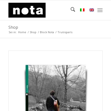
Shop
Sei in:
Home
/
Shop
/
Block Nota
/
Truòisparìs