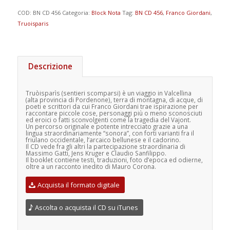
COD:
BN CD 456
Categoria:
Block Nota
Tag:
BN CD 456
,
Franco Giordani
,
Truoisparis
Descrizione
Truòisparìs (sentieri scomparsi) è un viaggio in Valcellina
(alta provincia di Pordenone), terra di montagna, di acque, di
poeti e scrittori da cui Franco Giordani trae ispirazione per
raccontare piccole cose, personaggi più o meno sconosciuti
ed eroici o fatti sconvolgenti come la tragedia del Vajont.
Un percorso originale e potente intrecciato grazie a una
lingua straordinariamente “sonora”, con forti varianti fra il
friulano occidentale, l’arcaico bellunese e il cadorino.
Il CD vede fra gli altri la partecipazione straordinaria di
Massimo Gatti, Jens Kruger e Claudio Sanfilippo.
Il booklet contiene testi, traduzioni, foto d’epoca ed odierne,
oltre a un racconto inedito di Mauro Corona.
Acquista il formato digitale
Ascolta o acquista il CD su iTunes