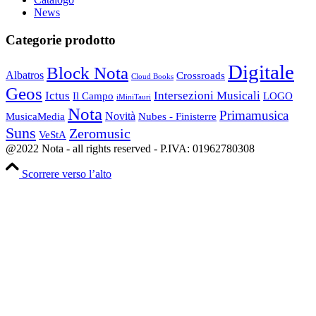
News
Categorie prodotto
Digitale
Block Nota
Albatros
Crossroads
Cloud Books
Geos
Ictus
Intersezioni Musicali
Il Campo
LOGO
iMiniTauri
Nota
Primamusica
Novità
Nubes - Finisterre
MusicaMedia
Suns
Zeromusic
VeStA
@2022 Nota - all rights reserved - P.IVA: 01962780308
Scorrere verso l’alto