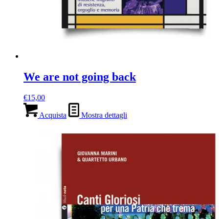
We are not going back
€
15,00
Acquista
Mostra dettagli