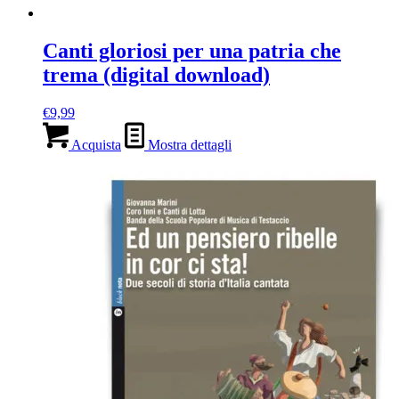
Canti gloriosi per una patria che
trema (digital download)
€
9,99
Acquista
Mostra dettagli