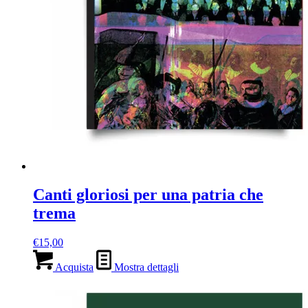
Canti gloriosi per una patria che
trema
€
15,00
Acquista
Mostra dettagli