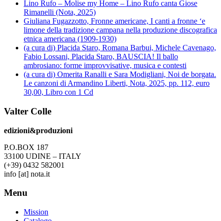
Lino Rufo – Molise my Home – Lino Rufo canta Giose
Rimanelli (Nota, 2025)
Giuliana Fugazzotto, Fronne americane, I canti a fronne ‘e
limone della tradizione campana nella produzione discografica
etnica americana (1909-1930)
(a cura di) Placida Staro, Romana Barbui, Michele Cavenago,
Fabio Lossani, Placida Staro, BAUSCIA! Il ballo
ambrosiano: forme improvvisative, musica e contesti
(a cura di) Omerita Ranalli e Sara Modigliani, Noi de borgata.
Le canzoni di Armandino Liberti, Nota, 2025, pp. 112, euro
30,00, Libro con 1 Cd
Valter Colle
edizioni&produzioni
P.O.BOX 187
33100
U
DINE – ITALY
(+39) 0432 582001
info
[at]
nota.it
Menu
Mission
Catalogo