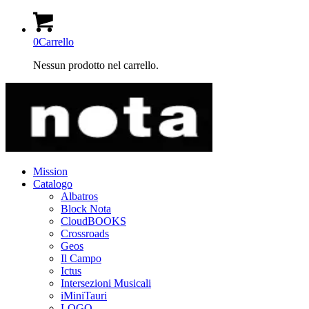
0
Carrello
Nessun prodotto nel carrello.
Mission
Catalogo
Albatros
Block Nota
CloudBOOKS
Crossroads
Geos
Il Campo
Ictus
Intersezioni Musicali
iMiniTauri
LOGO