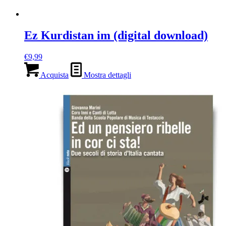
Ez Kurdistan im (digital download)
€
9,99
Acquista
Mostra dettagli