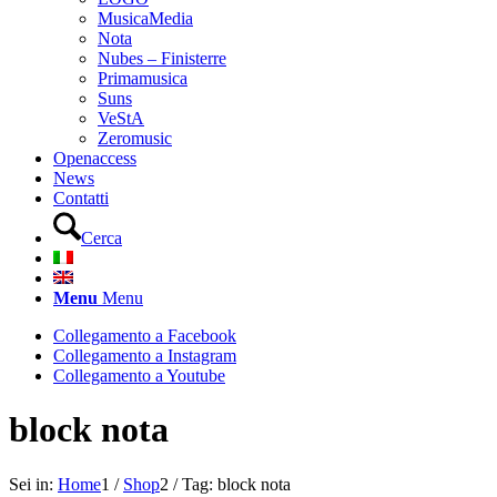
MusicaMedia
Nota
Nubes – Finisterre
Primamusica
Suns
VeStA
Zeromusic
Openaccess
News
Contatti
Cerca
Menu
Menu
Collegamento a Facebook
Collegamento a Instagram
Collegamento a Youtube
block nota
Sei in:
Home
1
/
Shop
2
/
Tag: block nota