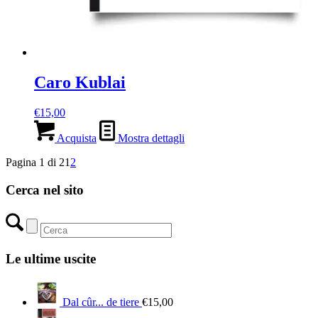
Caro Kublai
€
15,00
Acquista
Mostra dettagli
Pagina 1 di 2
1
2
Cerca nel sito
Le ultime uscite
Dal cûr... de tiere
€
15,00