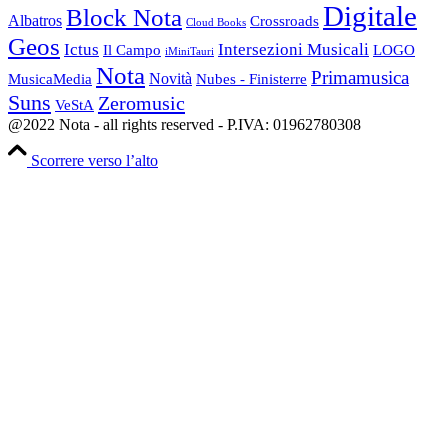
Digitale
Block Nota
Albatros
Crossroads
Cloud Books
Geos
Ictus
Intersezioni Musicali
Il Campo
LOGO
iMiniTauri
Nota
Primamusica
Novità
Nubes - Finisterre
MusicaMedia
Suns
Zeromusic
VeStA
@2022 Nota - all rights reserved - P.IVA: 01962780308
Scorrere verso l’alto