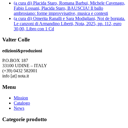
(a cura di) Placida Staro, Romana Barbui, Michele Cavenago,
Fabio Lossani, Placida Staro, BAUSCIA! Il ballo
ambrosiano: forme improvvisative, musica e contesti
(a cura di) Omerita Ranalli e Sara Modigliani, Noi de borgata.
Le canzoni di Armandino Liberti, Nota, 2025, pp. 112, euro
30,00, Libro con 1 Cd
Valter Colle
edizioni&produzioni
P.O.BOX 187
33100
U
DINE – ITALY
(+39) 0432 582001
info
[at]
nota.it
Menu
Mission
Catalogo
News
Categorie prodotto