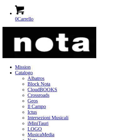
0
Carrello
Mission
Catalogo
Albatros
Block Nota
CloudBOOKS
Crossroads
Geos
Il Campo
Ictus
Intersezioni Musicali
iMiniTauri
LOGO
MusicaMedia