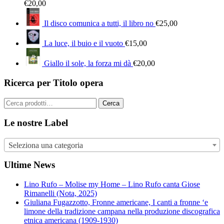
€
20,00
Il disco comunica a tutti, il libro no
€
25,00
La luce, il buio e il vuoto
€
15,00
Giallo il sole, la forza mi dà
€
20,00
Ricerca per Titolo opera
Cerca:
Cerca
Le nostre Label
Seleziona una categoria
Ultime News
Lino Rufo – Molise my Home – Lino Rufo canta Giose
Rimanelli (Nota, 2025)
Giuliana Fugazzotto, Fronne americane, I canti a fronne ‘e
limone della tradizione campana nella produzione discografica
etnica americana (1909-1930)