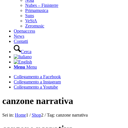
Nota
Nubes – Finisterre
Primamusica
Suns
VeStA
Zeromusic
Openaccess
News
Contatti
Cerca
Menu
Menu
Collegamento a Facebook
Collegamento a Instagram
Collegamento a Youtube
canzone narrativa
Sei in:
Home
1
/
Shop
2
/
Tag: canzone narrativa