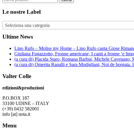
Le nostre Label
Seleziona una categoria
Ultime News
Lino Rufo – Molise my Home – Lino Rufo canta Giose Rimanel
Giuliana Fugazzotto, Fronne americane, I canti a fronne ‘e lim
(a cura di) Placida Staro, Romana Barbui, Michele Cavenago, F
(a cura di) Omerita Ranalli e Sara Modigliani, Noi de borgata.
Valter Colle
edizioni&produzioni
P.O.BOX 187
33100
U
DINE – ITALY
(+39) 0432 582001
info
[at]
nota.it
Menu