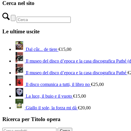
Cerca nel sito
Le ultime uscite
Dal cûr... de tiere
€
15,00
Il museo del disco d’epoca e la casa discografica Pathé (
Il museo del disco d’epoca e la casa discografica Pathé
€
Il disco comunica a tutti, il libro no
€
25,00
La luce, il buio e il vuoto
€
15,00
Giallo il sole, la forza mi dà
€
20,00
Ricerca per Titolo opera
Cerca:
Cerca