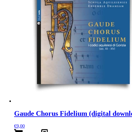
Gaude Chorus Fidelium (digital downl
€
9,00