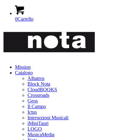
0
Carrello
Mission
Catalogo
Albatros
Block Nota
CloudBOOKS
Crossroads
Geos
Il Campo
Ictus
Intersezioni Musicali
iMiniTauri
LOGO
MusicaMedia