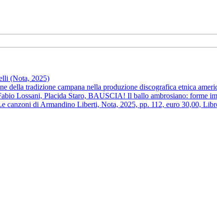
li (Nota, 2025)
one della tradizione campana nella produzione discografica etnica amer
abio Lossani, Placida Staro, BAUSCIA! Il ballo ambrosiano: forme imp
 Le canzoni di Armandino Liberti, Nota, 2025, pp. 112, euro 30,00, Lib