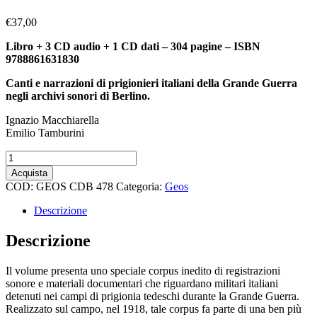
€
37,00
Libro + 3 CD audio + 1 CD dati – 304 pagine – ISBN
9788861631830
Canti e narrazioni di prigionieri italiani della Grande Guerra
negli archivi sonori di Berlino.
Ignazio Macchiarella
Emilio Tamburini
Le
voci
Acquista
ritrovate
COD:
GEOS CDB 478
Categoria:
Geos
quantità
Descrizione
Descrizione
Il volume presenta uno speciale corpus inedito di registrazioni
sonore e materiali documentari che riguardano militari italiani
detenuti nei campi di prigionia tedeschi durante la Grande Guerra.
Realizzato sul campo, nel 1918, tale corpus fa parte di una ben più