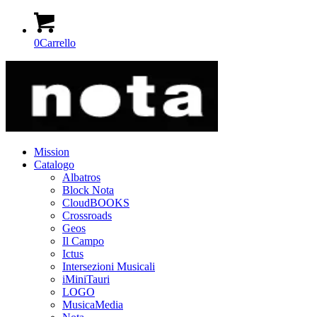
0
Carrello
Mission
Catalogo
Albatros
Block Nota
CloudBOOKS
Crossroads
Geos
Il Campo
Ictus
Intersezioni Musicali
iMiniTauri
LOGO
MusicaMedia