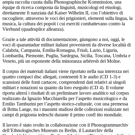
ampia raccolta curata dalla Phonographische Kommission, una
équipe di ricerca composta da linguisti, musicologi ed etnologi,
direttamente fi nanziata dal Kaiser Wilhelm II, con l’obiettivo di
raccogliere, attraverso le voci dei prigionieri, elementi sulla lingua, la
musica, la cultura dei popoli i cui eserciti combattevano contro la
Vierbund (quadruplice alleanza).
Grazie a tale attività di documentazione, giungono a noi, oggi, le
voci di quarantadue militari italiani provenienti da diverse località di
Calabria, Campania, Emilia-Romagna, Friuli, Lazio, Liguria,
Lombardia, Piemonte, Puglia, Sardegna, Sicilia, Toscana, Umbria e
Veneto, più un esponente della minoranza arbëresh del Molise.
Il corpus dei materiali italiani viene riportato nella sua interezza nei
quattro compact disc allegati, contenenti fi le audio (CD 1-3) e
scansioni delle fonti cartacee, comprendenti dati relativi ai singoli
militari e notazioni su quanto da loro eseguito (CD 4). Il volume
riporta altresì i risultati di un preliminare lavoro analitico sul corpus
realizzato da Ignazio Macchiarella per l’aspetto musicologico e da
Emilio Tamburini per l’aspetto storico-culturale, con una premessa
di Britta Lange, tra i massimi studiosi delle collezioni realizzate nei
campi di prigionia tedeschi durante il primo confl itto mondiale.
Il lavoro è stato svolto in collaborazione con il Phonogrammarchiv
dell’Ethnologisches Museum zu Berlin, il Lautarchiv della