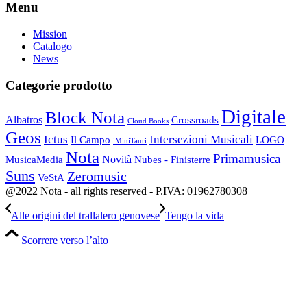
Menu
Mission
Catalogo
News
Categorie prodotto
Digitale
Block Nota
Albatros
Crossroads
Cloud Books
Geos
Ictus
Intersezioni Musicali
Il Campo
LOGO
iMiniTauri
Nota
Primamusica
Novità
Nubes - Finisterre
MusicaMedia
Suns
Zeromusic
VeStA
@2022 Nota - all rights reserved - P.IVA: 01962780308
Alle origini del trallalero genovese
Tengo la vida
Scorrere verso l’alto