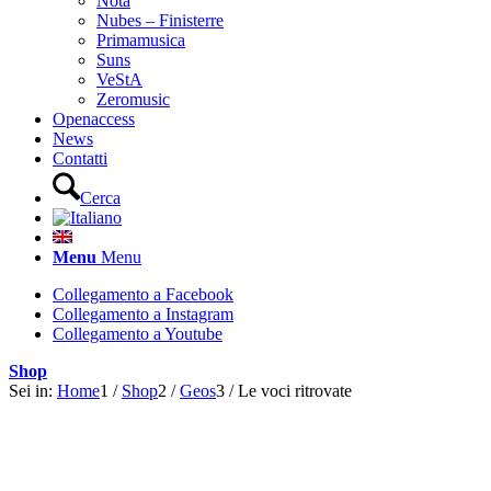
Nota
Nubes – Finisterre
Primamusica
Suns
VeStA
Zeromusic
Openaccess
News
Contatti
Cerca
Menu
Menu
Collegamento a Facebook
Collegamento a Instagram
Collegamento a Youtube
Shop
Sei in:
Home
1
/
Shop
2
/
Geos
3
/
Le voci ritrovate