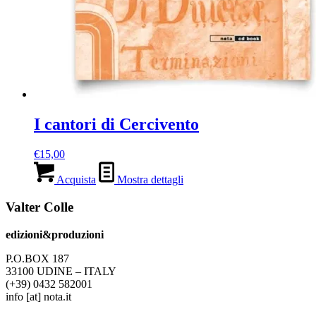
I cantori di Cercivento
€
15,00
Acquista
Mostra dettagli
Valter Colle
edizioni&produzioni
P.O.BOX 187
33100
U
DINE – ITALY
(+39) 0432 582001
info
[at]
nota.it