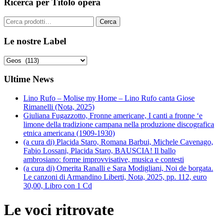
Ricerca per Titolo opera
Cerca:
Cerca
Le nostre Label
Ultime News
Lino Rufo – Molise my Home – Lino Rufo canta Giose
Rimanelli (Nota, 2025)
Giuliana Fugazzotto, Fronne americane, I canti a fronne ‘e
limone della tradizione campana nella produzione discografica
etnica americana (1909-1930)
(a cura di) Placida Staro, Romana Barbui, Michele Cavenago,
Fabio Lossani, Placida Staro, BAUSCIA! Il ballo
ambrosiano: forme improvvisative, musica e contesti
(a cura di) Omerita Ranalli e Sara Modigliani, Noi de borgata.
Le canzoni di Armandino Liberti, Nota, 2025, pp. 112, euro
30,00, Libro con 1 Cd
Le voci ritrovate