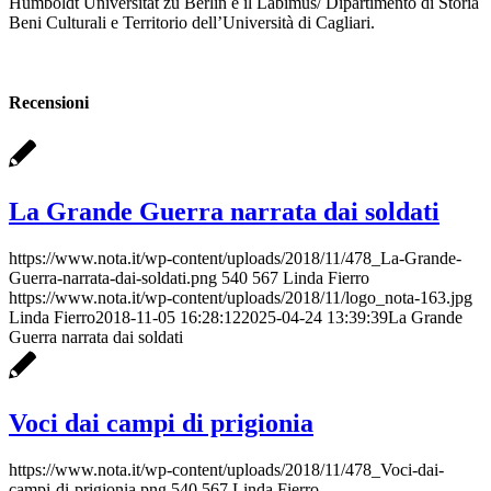
Humboldt Universität zu Berlin e il Labimus/ Dipartimento di Storia
Beni Culturali e Territorio dell’Università di Cagliari.
Recensioni
La Grande Guerra narrata dai soldati
https://www.nota.it/wp-content/uploads/2018/11/478_La-Grande-
Guerra-narrata-dai-soldati.png
540
567
Linda Fierro
https://www.nota.it/wp-content/uploads/2018/11/logo_nota-163.jpg
Linda Fierro
2018-11-05 16:28:12
2025-04-24 13:39:39
La Grande
Guerra narrata dai soldati
Voci dai campi di prigionia
https://www.nota.it/wp-content/uploads/2018/11/478_Voci-dai-
campi-di-prigionia.png
540
567
Linda Fierro