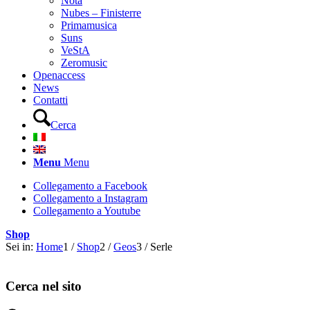
Nota
Nubes – Finisterre
Primamusica
Suns
VeStA
Zeromusic
Openaccess
News
Contatti
Cerca
Menu
Menu
Collegamento a Facebook
Collegamento a Instagram
Collegamento a Youtube
Shop
Sei in:
Home
1
/
Shop
2
/
Geos
3
/
Serle
Cerca nel sito