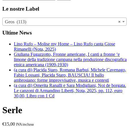
Le nostre Label
Geos (113)
×
Ultime News
Lino Rufo – Molise my Home – Lino Rufo canta Giose
Rimanelli (Nota, 2025)
Giuliana Fugazzotto, Fronne americane, I canti a fronne ‘e
limone della tradizione campana nella produzione discografica
etnica americana (1909-1930)
(a cura di) Placida Staro, Romana Barbui, Michele Cavenago,
Fabio Lossani, Placida Staro, BAUSCIA! Il ballo
ambrosiano: forme improvvisative, musica e contesti
(a cura di) Omerita Ranalli e Sara Modigliani, Noi de borgata.
Le canzoni di Armandino Liberti, Nota, 2025, pp. 112, euro
30,00, Libro con 1 Cd
Serle
€
15,00
IVA inclusa