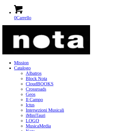
0
Carrello
Mission
Catalogo
Albatros
Block Nota
CloudBOOKS
Crossroads
Geos
Il Campo
Ictus
Intersezioni Musicali
iMiniTauri
LOGO
MusicaMedia