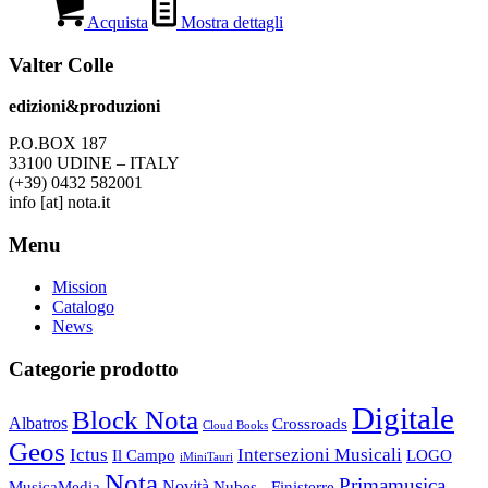
Acquista
Mostra dettagli
Valter Colle
edizioni&produzioni
P.O.BOX 187
33100
U
DINE – ITALY
(+39) 0432 582001
info
[at]
nota.it
Menu
Mission
Catalogo
News
Categorie prodotto
Digitale
Block Nota
Albatros
Crossroads
Cloud Books
Geos
Ictus
Intersezioni Musicali
Il Campo
LOGO
iMiniTauri
Nota
Primamusica
Novità
Nubes - Finisterre
MusicaMedia