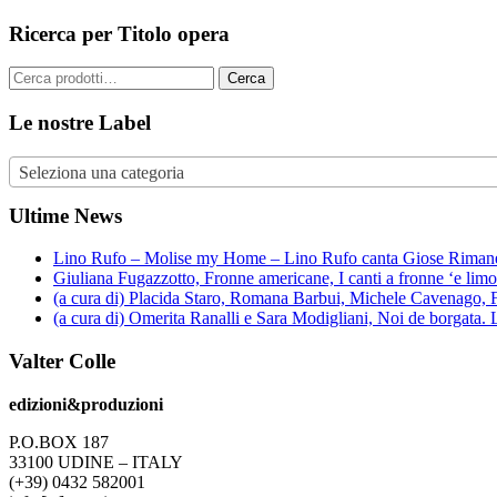
Ricerca per Titolo opera
Cerca:
Cerca
Le nostre Label
Seleziona una categoria
Ultime News
Lino Rufo – Molise my Home – Lino Rufo canta Giose Rimanel
Giuliana Fugazzotto, Fronne americane, I canti a fronne ‘e lim
(a cura di) Placida Staro, Romana Barbui, Michele Cavenago, F
(a cura di) Omerita Ranalli e Sara Modigliani, Noi de borgata.
Valter Colle
edizioni&produzioni
P.O.BOX 187
33100
U
DINE – ITALY
(+39) 0432 582001