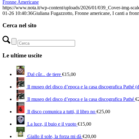
Fronne Americane
https://www.nota.it/wp-content/uploads/2026/01/039_Cover-img-scal
01-26 10:40:36
Giuliana Fugazzotto, Fronne americane, I canti a fron
Cerca nel sito
Le ultime uscite
Dal cûr... de tiere
€
15,00
Il museo del disco d’epoca e la casa discografica Pathé (
Il museo del disco d’epoca e la casa discografica Pathé
€
Il disco comunica a tutti, il libro no
€
25,00
La luce, il buio e il vuoto
€
15,00
Giallo il sole, la forza mi dà
€
20,00