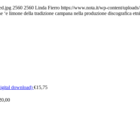
ed.jpg
2560
2560
Linda Fierro
https://www.nota.it/wp-content/upload
ne ‘e limone della tradizione campana nella produzione discografica et
digital download)
€
15,75
20,00