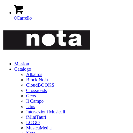
0
Carrello
Mission
Catalogo
Albatros
Block Nota
CloudBOOKS
Crossroads
Geos
Il Campo
Ictus
Intersezioni Musicali
iMiniTauri
LOGO
MusicaMedia