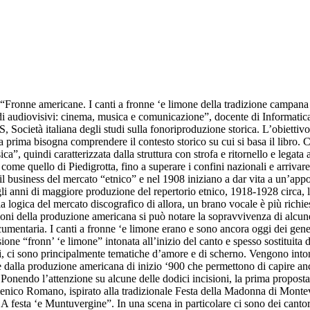
 “Fronne americane. I canti a fronne ‘e limone della tradizione campana
di audiovisivi: cinema, musica e comunicazione”, docente di Informatica
età italiana degli studi sulla fonoriproduzione storica. L’obiettivo del
a prima bisogna comprendere il contesto storico su cui si basa il libro.
, quindi caratterizzata dalla struttura con strofa e ritornello e legata 
al, come quello di Piedigrotta, fino a superare i confini nazionali e arriv
 business del mercato “etnico” e nel 1908 iniziano a dar vita a un’appos
gli anni di maggiore produzione del repertorio etnico, 1918-1928 circa, l
 la logica del mercato discografico di allora, un brano vocale è più ric
isioni della produzione americana si può notare la sopravvivenza di alcun
umentaria. I canti a fronne ‘e limone erano e sono ancora oggi dei gene
ione “fronn’ ‘e limone” intonata all’inizio del canto e spesso sostituita
uti, ci sono principalmente tematiche d’amore e di scherno. Vengono into
te dalla produzione americana di inizio ‘900 che permettono di capire an
. Ponendo l’attenzione su alcune delle dodici incisioni, la prima propo
enico Romano, ispirato alla tradizionale Festa della Madonna di Montever
 festa ‘e Muntuvergine”. In una scena in particolare ci sono dei cantor