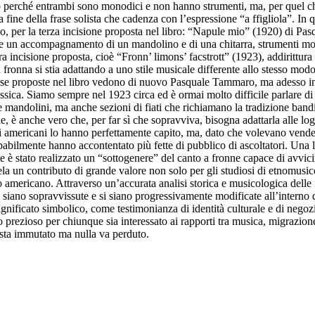
rlo perché entrambi sono monodici e non hanno strumenti, ma, per quel che
lla fine della frase solista che cadenza con l’espressione “a ffigliola”. I
o, per la terza incisione proposta nel libro: “Napule mio” (1920) di Pa
are un accompagnamento di un mandolino e di una chitarra, strumenti molt
ltra incisione proposta, cioè “Fronn’ limons’ facstrott” (1923), addiritt
ronna si stia adattando a uno stile musicale differente allo stesso modo d
teresse proposte nel libro vedono di nuovo Pasquale Tammaro, ma adesso 
ssica. Siamo sempre nel 1923 circa ed è ormai molto difficile parlare di f
e e mandolini, ma anche sezioni di fiati che richiamano la tradizione ba
e, è anche vero che, per far sì che sopravviva, bisogna adattarla alle log
mericani lo hanno perfettamente capito, ma, dato che volevano vendere 
obabilmente hanno accontentato più fette di pubblico di ascoltatori. Una l
e è stato realizzato un “sottogenere” del canto a fronne capace di avvici
vela un contributo di grande valore non solo per gli studiosi di etnomus
americano. Attraverso un’accurata analisi storica e musicologica delle i
 siano sopravvissute e si siano progressivamente modificate all’interno d
ignificato simbolico, come testimonianza di identità culturale e di negozi
to prezioso per chiunque sia interessato ai rapporti tra musica, migrazione
esta immutato ma nulla va perduto.