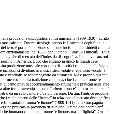
 nella produzione discografica etnica americana (1909-1930)” scritto
 musicale e di Etnomusicologia presso le Università degli Studi di
 testo è porre l’attenzione su alcune incisioni di cosiddetti canti “a
 Convenzionalmente, nel 1880, con il brano “Funiculì Funiculà” (Luigi
alle logiche di mercato dell’industria discografica. Le nuove canzoni si
are perfino in America. Ecco che entrano in gioco le grandi case
ita produzione musicale con tanto di specifici cataloghi nelle lingue
e incisioni si dividono in musica strumentale e repertorio vocale. I
hiesto e vendibile se accompagnato da strumenti. Ma è proprio qui che
e forme vocali della tradizione campana, cioè i canti a fronne ‘e
ri di canto privi di accompagnamento strumentale praticati nelle aree
 da altre forme stereotipate come “arbero ‘e noce”, “‘o mare e ‘a rena”
nati o da un solo cantore o da più persone. Da qui, l’autrice propone
che i cambiamenti delle “fronne” in relazione al mercato discografico.
sta è la “Cantata a fronna ‘e limone” (1909-1911) della Compagnia
gine praticata in provincia di Avellino. Il tema dell’opera verrà
i che intonano canti non a fronne ‘e limone, ma “a ffigliola”. Qual è