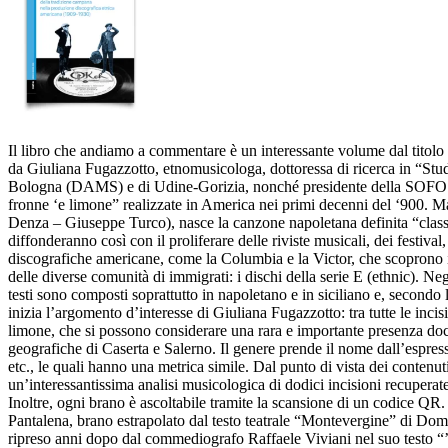
Il libro che andiamo a commentare è un interessante volume dal titolo
da Giuliana Fugazzotto, etnomusicologa, dottoressa di ricerca in “Stu
Bologna (DAMS) e di Udine-Gorizia, nonché presidente della SOFOS, Soci
fronne ‘e limone” realizzate in America nei primi decenni del ‘900. M
Denza – Giuseppe Turco), nasce la canzone napoletana definita “classica”
diffonderanno così con il proliferare delle riviste musicali, dei festiv
discografiche americane, come la Columbia e la Victor, che scoprono il
delle diverse comunità di immigrati: i dischi della serie E (ethnic). Ne
testi sono composti soprattutto in napoletano e in siciliano e, secondo
inizia l’argomento d’interesse di Giuliana Fugazzotto: tra tutte le inc
limone, che si possono considerare una rara e importante presenza doc
geografiche di Caserta e Salerno. Il genere prende il nome dall’espress
etc., le quali hanno una metrica simile. Dal punto di vista dei conten
un’interessantissima analisi musicologica di dodici incisioni recupera
Inoltre, ogni brano è ascoltabile tramite la scansione di un codice QR
Pantalena, brano estrapolato dal testo teatrale “Montevergine” di Dom
ripreso anni dopo dal commediografo Raffaele Viviani nel suo testo “’A