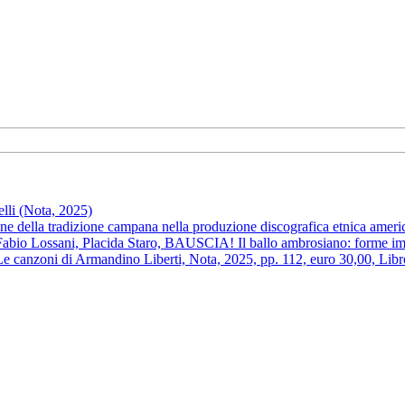
li (Nota, 2025)
one della tradizione campana nella produzione discografica etnica amer
abio Lossani, Placida Staro, BAUSCIA! Il ballo ambrosiano: forme imp
 Le canzoni di Armandino Liberti, Nota, 2025, pp. 112, euro 30,00, Lib