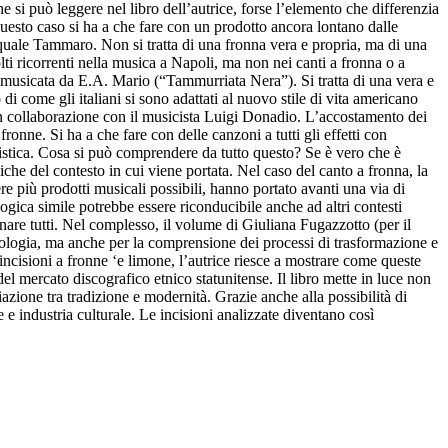
 si può leggere nel libro dell’autrice, forse l’elemento che differenzia
n questo caso si ha a che fare con un prodotto ancora lontano dalle
squale Tammaro. Non si tratta di una fronna vera e propria, ma di una
i ricorrenti nella musica a Napoli, ma non nei canti a fronna o a
ura musicata da E.A. Mario (“Tammurriata Nera”). Si tratta di una vera e
i come gli italiani si sono adattati al nuovo stile di vita americano
in collaborazione con il musicista Luigi Donadio. L’accostamento dei
ronne. Si ha a che fare con delle canzoni a tutti gli effetti con
ndistica. Cosa si può comprendere da tutto questo? Se è vero che è
iche del contesto in cui viene portata. Nel caso del canto a fronna, la
più prodotti musicali possibili, hanno portato avanti una via di
ogica simile potrebbe essere riconducibile anche ad altri contesti
nare tutti. Nel complesso, il volume di Giuliana Fugazzotto (per il
icologia, ma anche per la comprensione dei processi di trasformazione e
ncisioni a fronne ‘e limone, l’autrice riesce a mostrare come queste
el mercato discografico etnico statunitense. Il libro mette in luce non
azione tra tradizione e modernità. Grazie anche alla possibilità di
 e industria culturale. Le incisioni analizzate diventano così