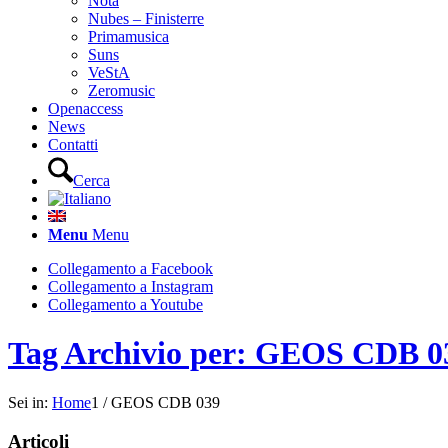
Nota
Nubes – Finisterre
Primamusica
Suns
VeStA
Zeromusic
Openaccess
News
Contatti
Cerca
Menu
Menu
Collegamento a Facebook
Collegamento a Instagram
Collegamento a Youtube
Tag Archivio per: GEOS CDB 0
Sei in:
Home
1
/
GEOS CDB 039
Articoli