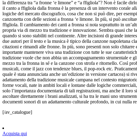
la differenza tra “a fronne ‘e limone” e “a ffigliola”? Non è facile di
il canto a ffigliola dalla fronna è la presenza di un intervento corale a
logiche del mercato discografico, cosa che non si può dire, per esempi
canzonetta con delle sezioni a fronna ‘e limone. In più, si può ascolt
ffigliola. Il cambiamento dei canti a fronna si nota soprattutto in un’a
propria via di mezzo tra tradizione e innovazione. Sembra quasi che la f
quando si sono stabiliti nel continente. Altre incisioni di grande in
due autori per il testo e la musica è tipico della canzone napoletana cla
citazioni e rimandi alle fronne. In più, sono presenti non solo chitarr
importante mantenere viva una tradizione con tutte le sue caratteristich
tradizione vuole che non abbia un accompagnamento strumentale e gli a
mezzo tra la fronna in sé e la canzone con strofa e ritornello. Così pr
musicali, come il jazz con tendenze blues, il pop-rock etc. Praticament
quale è stata annunciata anche un’edizione in versione cartacea) si ri
adattamento della tradizione musicale campana nel contesto migratorio 
forme vocali, nate in ambiti locali e lontane dalle logiche commerciali,
solo l’importanza documentaria di tali registrazioni, ma anche il loro s
ascoltare direttamente i brani analizzati, si ha tra le mani uno strumen
documenti sonori di un adattamento culturale profondo, in cui nulla r
[/av_catalogue]
Acquista qui