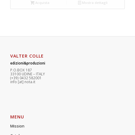
Acquista
Mostra dettagli
VALTER COLLE
edizioni&produzioni
P.O.BOX 187
33100
U
DINE – ITALY
(+39) 0432 582001
info
[at]
nota.it
MENU
Mission