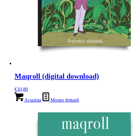
Maqroll (digital download)
€
10,80
Acquista
Mostra dettagli