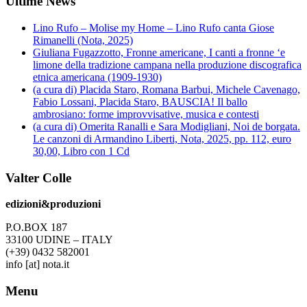
Ultime News
Lino Rufo – Molise my Home – Lino Rufo canta Giose
Rimanelli (Nota, 2025)
Giuliana Fugazzotto, Fronne americane, I canti a fronne ‘e
limone della tradizione campana nella produzione discografica
etnica americana (1909-1930)
(a cura di) Placida Staro, Romana Barbui, Michele Cavenago,
Fabio Lossani, Placida Staro, BAUSCIA! Il ballo
ambrosiano: forme improvvisative, musica e contesti
(a cura di) Omerita Ranalli e Sara Modigliani, Noi de borgata.
Le canzoni di Armandino Liberti, Nota, 2025, pp. 112, euro
30,00, Libro con 1 Cd
Valter Colle
edizioni&produzioni
P.O.BOX 187
33100
U
DINE – ITALY
(+39) 0432 582001
info
[at]
nota.it
Menu