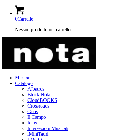
0
Carrello
Nessun prodotto nel carrello.
Mission
Catalogo
Albatros
Block Nota
CloudBOOKS
Crossroads
Geos
Il Campo
Ictus
Intersezioni Musicali
iMiniTauri
LOGO