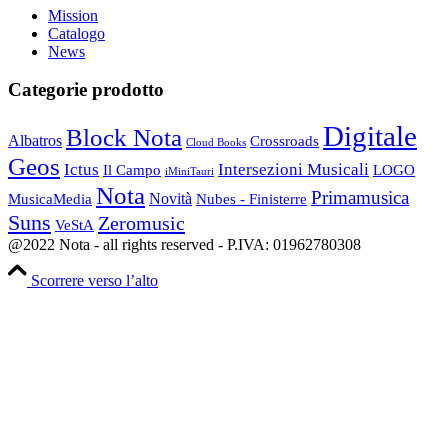
Mission
Catalogo
News
Categorie prodotto
Digitale
Block Nota
Albatros
Crossroads
Cloud Books
Geos
Ictus
Intersezioni Musicali
Il Campo
LOGO
iMiniTauri
Nota
Primamusica
Novità
Nubes - Finisterre
MusicaMedia
Suns
Zeromusic
VeStA
@2022 Nota - all rights reserved - P.IVA: 01962780308
Scorrere verso l’alto