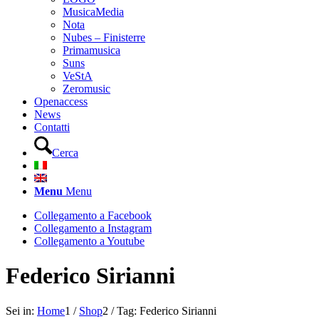
MusicaMedia
Nota
Nubes – Finisterre
Primamusica
Suns
VeStA
Zeromusic
Openaccess
News
Contatti
Cerca
Menu
Menu
Collegamento a Facebook
Collegamento a Instagram
Collegamento a Youtube
Federico Sirianni
Sei in:
Home
1
/
Shop
2
/
Tag: Federico Sirianni