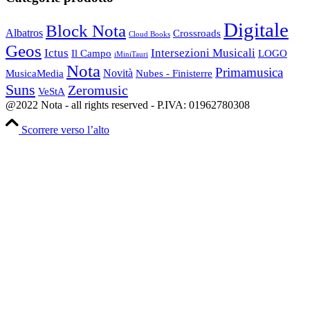
Digitale
Block Nota
Albatros
Crossroads
Cloud Books
Geos
Ictus
Intersezioni Musicali
Il Campo
LOGO
iMiniTauri
Nota
Primamusica
Novità
Nubes - Finisterre
MusicaMedia
Suns
Zeromusic
VeStA
@2022 Nota - all rights reserved - P.IVA: 01962780308
Scorrere verso l’alto