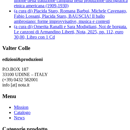
limone della tradizione campana nella produzione discografica
etnica americana (1909-1930)
(a cura di) Placida Staro, Romana Barbui, Michele Cavenago,
Fabio Lossani, Placida Staro, BAUSCIA! Il ballo
ambrosiano: forme improvvisative, musica e contesti
(a cura di) Omerita Ranalli e Sara Modigliani, Noi de borgata.
Le canzoni di Armandino Liberti, Nota, 2025, pp. 112, euro
30,00, Libro con 1 Cd
Valter Colle
edizioni&produzioni
P.O.BOX 187
33100
U
DINE – ITALY
(+39) 0432 582001
info
[at]
nota.it
Menu
Mission
Catalogo
News
Categorie prodotto