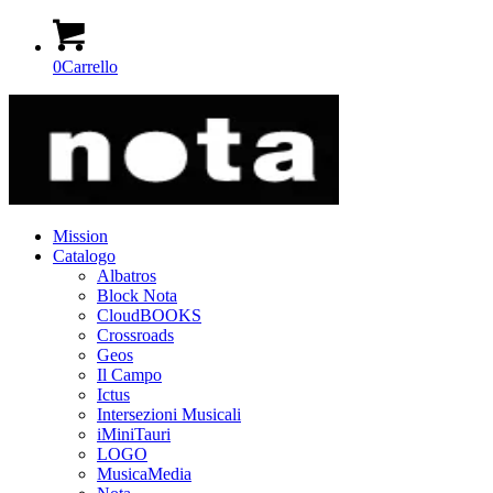
0
Carrello
Mission
Catalogo
Albatros
Block Nota
CloudBOOKS
Crossroads
Geos
Il Campo
Ictus
Intersezioni Musicali
iMiniTauri
LOGO
MusicaMedia