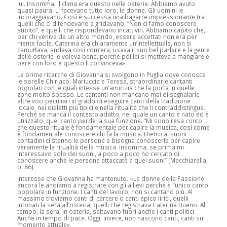
lui. Insomma, il clima era questo nelle osterie. Abbiamo avuto
quasi paura. Lì facevano tutto loro, le donne. Gli uomini le
incoraggiavano. Così è successa una bagarre impressionante tra
quelli che ci difendevano e gridavano: “Non ci famo conoscere
subito”, e quelli che rispondevano incattiviti. Abbiamo capito che,
per chi veniva da un altro mondo, essere accettati non era per
niente facile. Caterina era chiaramente un’intellettuale, non si
camuffava, andava così com’era, usava il suo bel parlare e la gente
delle osterie le voleva bene, perché poi lei si metteva a mangiare e
bere con loro e questo li convinceva».
Le prime ricerche di Giovanna si svolgono in Puglia dove conosce
le sorelle Chiriacò, Mariuccia e Teresa, straordinarie cantanti
popolari con le quali intesse un’amicizia che la porta in quelle
zone molto spesso. Le cantanti non mancano mai di segnalarle
altre voci peculiari in grado di eseguire canti della tradizione
locale, nei dialetti più tipici e nella ritualità che li contraddistingue.
Perché se manca il contesto adatto, nel quale un canto è nato ed è
utilizzato, quel canto perde la sua funzione. “Mi sono resa conto
che questo rituale è fondamentale per capire la musica, così come
è fondamentale conoscere chi fa la musica. Dietro ai suoni
contadini ci stanno le persone e bisogna conoscerle per capire
veramente la ritualità della musica. Insomma, se prima mi
interessavo solo dei suoni, a poco a poco ho cercato di
conoscere anche le persone attaccate a quei suoni” [Macchiarella,
p. 86].
Interesse che Giovanna ha mantenuto. «Le donne della Passione
ancora le andiamo a registrare con gli allievi perché è l’unico canto
popolare in funzione. I canti del lavoro, non si cantano più. Al
massimo troviamo canti di carcere o canti epico lirici, quelli
intonati la sera all’osteria, quelli che registrava Caterina Bueno. Al
tempo, la sera, in osteria, saltavano fuori anche i canti politici.
Anche in tempo di pace. Oggi, invece, non nascono canti, canti sul
momento attuale».