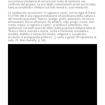
successiva condanna al carcere per reato di opinione, nei
confronti del gruppo. La eco delle contestazioni arrivò poi in tutta
Italia accendendo i riflettori sul folk revival e i suoi interpreti.
Lo spettacolo successivo “
Ci ragiono e canto
”, con la regia di Dario
Fo (1965-66) è una rappresentazione straordinaria della cultura e
del mondo popolare: “Nasco, piango, grido, ammazzo, mi faccio
ammazzare, faccio all’amore, mi affatico, rido, prego, credo, non
credo, crepo, ci ragiono e canto”, scandiva il sottotitolo. Uno
spettacolo sui tanti spaccati della realtà popolare italiana fatta di
“festa e fatica, nascita e morte, Sicilia e Piemonte, modalità e
tonalità, dialetto e vernacolo medio, religione e socialismo,
arcaismo e avanguardia politica […], canto e gesto” [Programma di
sala, cfr. Macchiarella, p. 54].