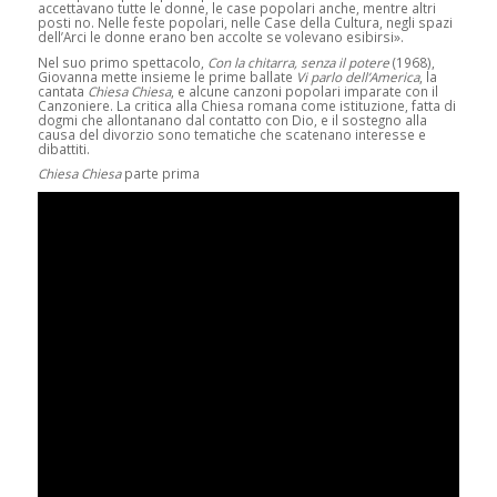
accettavano tutte le donne, le case popolari anche, mentre altri
posti no. Nelle feste popolari, nelle Case della Cultura, negli spazi
dell’Arci le donne erano ben accolte se volevano esibirsi».
Nel suo primo spettacolo,
Con la chitarra, senza il potere
(1968),
Giovanna mette insieme le prime ballate
Vi parlo dell’America
, la
cantata
Chiesa Chiesa
, e alcune canzoni popolari imparate con il
Canzoniere. La critica alla Chiesa romana come istituzione, fatta di
dogmi che allontanano dal contatto con Dio, e il sostegno alla
causa del divorzio sono tematiche che scatenano interesse e
dibattiti.
Chiesa Chiesa
parte prima