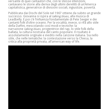
versante di quei cantautori che, con le stesse intenzioni,
cantavano le storie alla deriva degli ultimi derelitti di un’America
capitalistica, generatrice di divisioni sociali, ingiustizie, povertà.
Pubblicata dai Dischi del Sole nel 1967 ottiene da subito un grande
successo. Giovanna si ispira al
talking blues
, alla musica di
Leadbelly. E poi c’è l’influenza fondamentale di Pete Seeger e dei
cantanti folk d’oltre oceano. Per la vocalità, invece, si rifà allo stile
della Daffini, mescolando così modi e tecniche: la
narrazione
talking blues
, progenitrice del rap, lo stile folk della
ballata, la cultura nostrana del canto popolare. Il risultato è
assolutamente originale e inedito nella canzone italiana. Sia nello
stile, che nelle tematiche: la contestazione verso la Chiesa, la
critica alla proprietà privata, all’american way of life.