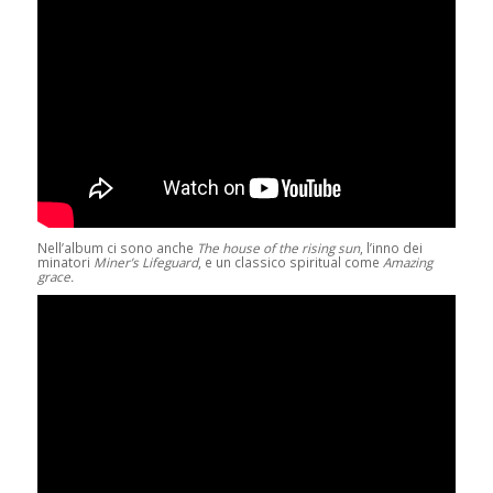
Nell’album ci sono anche
The house of the rising sun
, l’inno dei
minatori
Miner’s Lifeguard
, e un classico spiritual come
Amazing
grace.