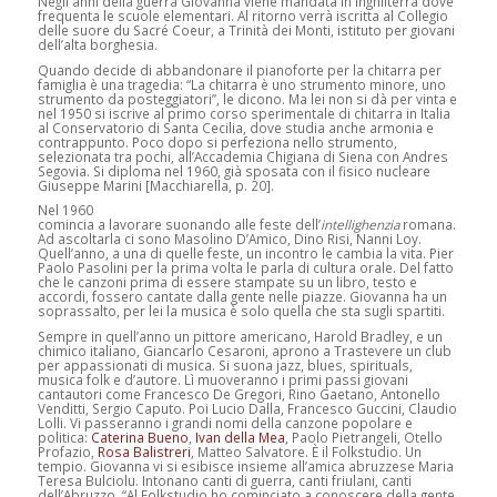
Negli anni della guerra Giovanna viene mandata in Inghilterra dove
frequenta le scuole elementari. Al ritorno verrà iscritta al Collegio
delle suore du Sacré Coeur, a Trinità dei Monti, istituto per giovani
dell’alta borghesia.
Quando decide di abbandonare il pianoforte per la chitarra per
famiglia è una tragedia: “La chitarra è uno strumento minore, uno
strumento da posteggiatori”, le dicono. Ma lei non si dà per vinta e
nel 1950 si iscrive al primo corso sperimentale di chitarra in Italia
al Conservatorio di Santa Cecilia, dove studia anche armonia e
contrappunto. Poco dopo si perfeziona nello strumento,
selezionata tra pochi, all’Accademia Chigiana di Siena con Andres
Segovia. Si diploma nel 1960, già sposata con il fisico nucleare
Giuseppe Marini [Macchiarella, p. 20].
Nel 1960
comincia a lavorare suonando alle feste dell’
intellighenzia
romana.
Ad ascoltarla ci sono Masolino D’Amico, Dino Risi, Nanni Loy.
Quell’anno, a una di quelle feste, un incontro le cambia la vita. Pier
Paolo Pasolini per la prima volta le parla di cultura orale. Del fatto
che le canzoni prima di essere stampate su un libro, testo e
accordi, fossero cantate dalla gente nelle piazze. Giovanna ha un
soprassalto, per lei la musica è solo quella che sta sugli spartiti.
Sempre in quell’anno un pittore americano, Harold Bradley, e un
chimico italiano, Giancarlo Cesaroni, aprono a Trastevere un club
per appassionati di musica. Si suona jazz, blues, spirituals,
musica folk e d’autore. Lì muoveranno i primi passi giovani
cantautori come Francesco De Gregori, Rino Gaetano, Antonello
Venditti, Sergio Caputo. Poi Lucio Dalla, Francesco Guccini, Claudio
Lolli. Vi passeranno i grandi nomi della canzone popolare e
politica:
Caterina Bueno
,
Ivan della Mea
, Paolo Pietrangeli, Otello
Profazio,
Rosa Balistreri
, Matteo Salvatore. È il Folkstudio. Un
tempio. Giovanna vi si esibisce insieme all’amica abruzzese Maria
Teresa Bulciolu. Intonano canti di guerra, canti friulani, canti
dell’Abruzzo. “Al Folkstudio ho cominciato a conoscere della gente