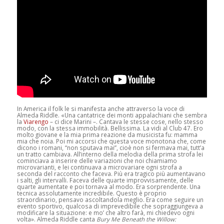
In America il folk le si manifesta anche attraverso la voce di
Almeda Riddle. «Una cantatrice dei monti appalachiani che sembra
la
Viarengo
– ci dice Marini –. Cantava le stesse cose, nello stesso
modo, con la stessa immobilità. Bellissima. La vidi al Club 47. Ero
molto giovane e la mia prima reazione da musicista fu: mamma
mia che noia. Poi mi accorsi che questa voce monotona che, come
dicono i romani, “non sputava mai”, cioè non si fermava mai, tutt’a
un tratto cambiava. All’interno della melodia della prima strofa lei
cominciava a inserire delle variazioni che noi chiamiamo
microvarianti, e lei continuava a microvariare ogni strofa a
seconda del racconto che faceva. Più era tragico più aumentavano
i salti, gli intervalli. Faceva delle quarte improvvisamente, delle
quarte aumentate e poi tornava al modo. Era sorprendente. Una
tecnica assolutamente incredibile. Questo è proprio
straordinario, pensavo ascoltandola meglio. Era come seguire un
evento sportivo, qualcosa di imprevedibile che sopraggiungeva a
modificare la situazione: e mo’ che altro farà, mi chiedevo ogni
volta». Almeda Riddle canta
Bury Me Beneath the Willow: