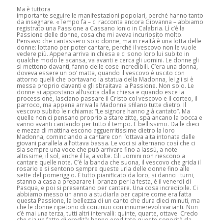
Ma è tuttora
importante seguire le manifestazioni popolari, perché hanno tanto
da insegnare. «Tempo fa – ci racconta ancora Giovanna – abbiamo
registrato una Passione a Cassano Ionio in Calabria. Lì c’è la
Passione delle donne, cosa che mi aveva incuriosito molto.
Pensavo che cantassero solo donne, ma in realtà è una lotta delle
donne: lottano per poter cantare, perché il vescovo non le vuole
vedere più. Appena arriva in chiesa e ci sono loro lui subito in
qualche modo le scansa, va avanti e cerca gli uomini. Le donne gli
si mettono davanti, fanno delle cose incredibili. C’era una donna,
doveva essere un po’ matta, quando il vescovo è uscito con
attorno quelli che portavano la statua della Madonna, lei gli si è
messa proprio davanti e gli sbraitava la Passione. Non solo. Le
donne si appostano all’uscita dalla chiesa e quando esce la
processione, lasciano passare il Cristo col vescovo e il corteo, il
parroco, ma appena arriva la Madonna sfilano tutte dietro. Il
vescovo subito le richiama: “Le signore hanno già cantato”. Ma
quelle non ci pensano proprio a stare zitte, spalancano la bocca e
vanno avanti cantando per tutto il tempo. È bellissimo. Dalle dieci
e mezza di mattina escono agguerritissime dietro la loro
Madonna, cominciando a cantare con l’ottava alta intonata dalle
giovani parallela all’ottava bassa. Le voci si alternano così che ci
sia sempre una voce che può arrivare fino a lassù, a note
altissime, il sol, anche il la, a volte. Gli uomini non riescono a
cantare quelle note. C’è la banda che suona, il vescovo che grida il
rosario e si sentono sempre queste urla delle donne fino alle
sette del pomeriggio. È tutto pianificato da loro, si danno i turni,
stanno a casa a preparare il pranzo per la festa, è il venerdì di
Pasqua, e poi si presentano per cantare. Una cosa incredibile. Ci
abbiamo messo un anno a studiarla per capire come era fatta
questa Passione, la bellezza di un canto che dura dieci minuti, ma
che le donne ripetono di continuo con innumerevoli varianti. Non
c’è mai una terza, tutti altri intervalli: quinte, quarte, ottave. Credo
che sia un fatto di eredità: hanno ereditato queste sonorità da