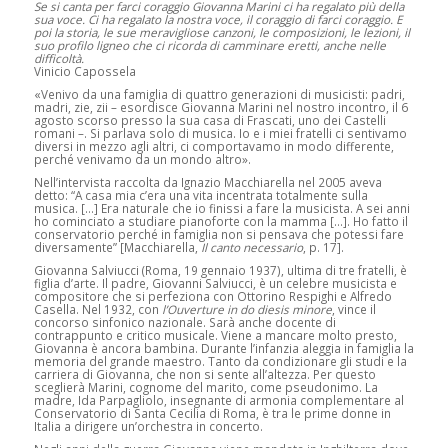
Se si canta per farci coraggio Giovanna Marini ci ha regalato più della
sua voce. Ci ha regalato la nostra voce, il coraggio di farci coraggio. E
poi la storia, le sue meravigliose canzoni, le composizioni, le lezioni, il
suo profilo ligneo che ci ricorda di camminare eretti, anche nelle
difficoltà.
Vinicio Capossela
«Venivo da una famiglia di quattro generazioni di musicisti: padri,
madri, zie, zii – esordisce Giovanna Marini nel nostro incontro, il 6
agosto scorso presso la sua casa di Frascati, uno dei Castelli
romani –. Si parlava solo di musica. Io e i miei fratelli ci sentivamo
diversi in mezzo agli altri, ci comportavamo in modo differente,
perché venivamo da un mondo altro».
Nell’intervista raccolta da Ignazio Macchiarella nel 2005 aveva
detto: “A casa mia c’era una vita incentrata totalmente sulla
musica. […] Era naturale che io finissi a fare la musicista. A sei anni
ho cominciato a studiare pianoforte con la mamma […]. Ho fatto il
conservatorio perché in famiglia non si pensava che potessi fare
diversamente” [Macchiarella,
Il canto necessario
, p. 17].
Giovanna Salviucci (Roma, 19 gennaio 1937), ultima di tre fratelli, è
figlia d’arte. Il padre, Giovanni Salviucci, è un celebre musicista e
compositore che si perfeziona con Ottorino Respighi e Alfredo
Casella. Nel 1932, con
l’Ouverture in do diesis minore
, vince il
concorso sinfonico nazionale. Sarà anche docente di
contrappunto e critico musicale. Viene a mancare molto presto,
Giovanna è ancora bambina. Durante l’infanzia aleggia in famiglia la
memoria del grande maestro. Tanto da condizionare gli studi e la
carriera di Giovanna, che non si sente all’altezza. Per questo
sceglierà Marini, cognome del marito, come pseudonimo. La
madre, Ida Parpagliolo, insegnante di armonia complementare al
Conservatorio di Santa Cecilia di Roma, è tra le prime donne in
Italia a dirigere un’orchestra in concerto.