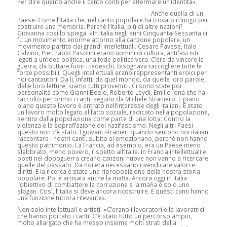
Per dire quanto anche il canto conti per affermare un’identità».
Anche quella di un
Paese. Come l’Italia che, nel canto popolare ha trovato il luogo per
costruire una memoria. Perché l’Italia, più di altre nazioni?
Giovanna così lo spiega: «In Italia negli anni Cinquanta-Sessanta ci
fu un movimento enorme attorno alla canzone popolare, un
movimento partito dai grandi intellettuali. Cesare Pavese, Italo
Calvino, Pier Paolo Pasolini erano uomini di cultura, antifascisti
legati a un’idea politica, una fede politica vera. C’era da vincere la
guerra, da buttare fuori i tedeschi, bisognava raccogliere tutte le
forze possibili. Quegli intellettuali erano rappresentanti eroici per
noi cantautori. Da lì, infatti, da quel mondo, da quelle loro parole,
dalle loro letture, siamo tutti provenuti. Ci sono state poi
personalità come Gianni Bosio, Roberto Leydi, Emilio Jona che ha
raccolto per primo i canti, seguito da Michele Straniero. E piano
piano questo lavoro è entrato nell’interesse degli italiani. È stato
un lavoro molto legato al fatto sociale, radicato nella popolazione,
sentito dalla popolazione come parte di una lotta. Contro la
violenza e la sopraffazione del nazifascismo. Negli altri Paesi
questo non c’è stato. I giovani stranieri quando sentono noi italiani
raccontare i nostri canti, subito si emozionano, perché non hanno
questo patrimonio. La Francia, ad esempio, era un Paese meno
slabbrato, meno povero, rispetto all’Italia. In Francia intellettuali e
poeti nel dopoguerra creano canzoni nuove non vanno a ricercare
quelle del passato. Da noi era necessario rivendicare valori e
diritti. E la ricerca è stata una riproposizione della nostra storia
popolare. Poi è arrivata anche la mafia. Ancora oggi in Italia
l’obiettivo di combattere la corruzione e la mafia è solo uno
slogan. Così, l’Italia si deve ancora ricostruire. E questi canti hanno
una funzione tuttora rilevante».
Non solo intellettuali e artisti: «C’erano i lavoratori e le lavoratrici
che hanno portato i canti. C’è stato tutto un percorso ampio,
molto allargato che ha messo insieme molti strati della