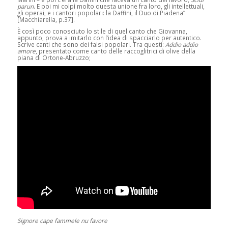
parun
. E poi mi colpì molto questa unione fra loro, gli intellettuali,
gli operai, e i cantori popolari: la Daffini, il Duo di Piadena”
[Macchiarella, p.37].
È così poco conosciuto lo stile di quel canto che Giovanna,
appunto, prova a imitarlo con l’idea di spacciarlo per autentico.
Scrive canti che sono dei falsi popolari. Tra questi:
Addio addio
amore
, presentato come canto delle raccoglitrici di olive della
piana di Ortone-Abruzzo;
Signore cape fammele nu favore