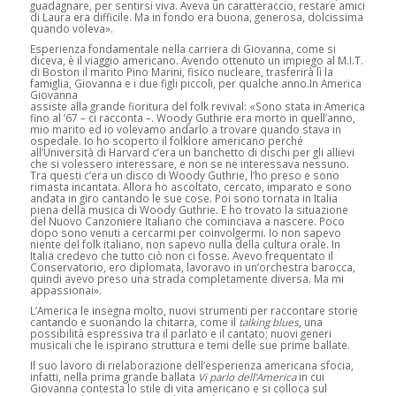
guadagnare, per sentirsi viva. Aveva un caratteraccio, restare amici
di Laura era difficile. Ma in fondo era buona, generosa, dolcissima
quando voleva».
Esperienza fondamentale nella carriera di Giovanna, come si
diceva, è il viaggio americano. Avendo ottenuto un impiego al M.I.T.
di Boston il marito Pino Marini, fisico nucleare, trasferirà lì la
famiglia, Giovanna e i due figli piccoli, per qualche anno.
In America
Giovanna
assiste alla grande fioritura del folk revival: «Sono stata in America
fino al ’67 – ci racconta –. Woody Guthrie era morto in quell’anno,
mio marito ed io volevamo andarlo a trovare quando stava in
ospedale. Io ho scoperto il folklore americano perché
all’Università di Harvard c’era un banchetto di dischi per gli allievi
che si volessero interessare, e non se ne interessava nessuno.
Tra questi c’era un disco di Woody Guthrie, l’ho preso e sono
rimasta incantata. Allora ho ascoltato, cercato, imparato e sono
andata in giro cantando le sue cose. Poi sono tornata in Italia
piena della musica di Woody Guthrie. E ho trovato la situazione
del Nuovo Canzoniere Italiano che cominciava a nascere. Poco
dopo sono venuti a cercarmi per coinvolgermi. Io non sapevo
niente del folk italiano, non sapevo nulla della cultura orale. In
Italia credevo che tutto ciò non ci fosse. Avevo frequentato il
Conservatorio, ero diplomata, lavoravo in un’orchestra barocca,
quindi avevo preso una strada completamente diversa. Ma mi
appassionai».
L’America le insegna molto, nuovi strumenti per raccontare storie
cantando e suonando la chitarra, come il
talking blues
, una
possibilità espressiva tra il parlato e il cantato; nuovi generi
musicali che le ispirano struttura e temi delle sue prime ballate.
Il suo lavoro di rielaborazione dell’esperienza americana sfocia,
infatti, nella prima grande ballata
Vi parlo dell’America
in cui
Giovanna contesta lo stile di vita americano e si colloca sul