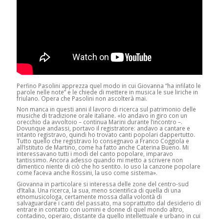
Perfino Pasolini apprezza quel modo in cui Giovanna “ha infilato le
parole nelle note” e le chiede di mettere in musica le sue liriche in
friulano. Opera che Pasolini non ascolterà mai.
Non manca in questi anni il lavoro di ricerca sul patrimonio delle
musiche di tradizione orale italiane. «Io andavo in giro con un
orecchio da avvoltoio – continua Marini durante l’incontro –.
Dovunque andassi, portavo il registratore: andavo a cantare e
intanto registravo, quindi ho trovato canti popolari dappertutto.
Tutto quello che registravo lo consegnavo a Franco Coggiola e
all’Istituto de Martino, come ha fatto anche Caterina Bueno. Mi
interessavano tutti i modi del canto popolare, imparavo
tantissimo. Ancora adesso quando mi metto a scrivere non
dimentico niente di ciò che ho sentito. Io uso la canzone popolare
come faceva anche Rossini, la uso come sistema».
Giovanna in particolare si interessa delle zone del centro-sud
d’Italia. Una ricerca, la sua, meno scientifica di quella di una
etnomusicologa, certamente mossa dalla volontà di
salvaguardare i canti del passato, ma soprattutto dal desiderio di
entrare in contatto con uomini e donne di quel mondo altro,
contadino, operaio, distante da quello intellettuale e urbano in cui