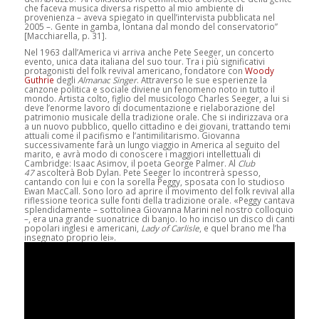
che faceva musica diversa rispetto al mio ambiente di
provenienza – aveva spiegato in quell’intervista pubblicata nel
2005 –. Gente in gamba, lontana dal mondo del conservatorio”
[Macchiarella, p. 31].
Nel 1963 dall’America vi arriva anche Pete Seeger, un concerto
evento, unica data italiana del suo tour. Tra i più significativi
protagonisti del folk revival americano, fondatore con
Woody
Guthrie
degli
Almanac Singer
. Attraverso le sue esperienze la
canzone politica e sociale diviene un fenomeno noto in tutto il
mondo. Artista colto, figlio del musicologo Charles Seeger, a lui si
deve l’enorme lavoro di documentazione e rielaborazione del
patrimonio musicale della tradizione orale. Che si indirizzava ora
a un nuovo pubblico, quello cittadino e dei giovani, trattando temi
attuali come il pacifismo e l’antimilitarismo. Giovanna
successivamente farà un lungo viaggio in America al seguito del
marito, e avrà modo di conoscere i maggiori intellettuali di
Cambridge: Isaac Asimov, il poeta George Palmer. Al
Club
47
ascolterà Bob Dylan. Pete Seeger lo incontrerà spesso,
cantando con lui e con la sorella Peggy, sposata con lo studioso
Ewan MacCall. Sono loro ad aprire il movimento del folk revival alla
riflessione teorica sulle fonti della tradizione orale. «Peggy cantava
splendidamente – sottolinea Giovanna Marini nel nostro colloquio
–, era una grande suonatrice di banjo. Io ho inciso un disco di canti
popolari inglesi e americani,
Lady of Carlisle
, e quel brano me l’ha
insegnato proprio lei».