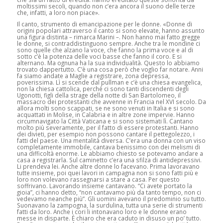
moltissimi secoli, quando non c’era ancora il suono delle terze
che, infatti, a loro non piace».
Il canto, strumento di emancipazione per le donne. «Donne di
origini popolari attraverso il canto si sono elevate, hanno assunto
una figura distinta – rimarca Marini –. Non hanno mai fatto gregge
le donne, si contraddistinguono sempre. Anche tra le mondine ci
sono quelle che alzano la voce, che fanno la prima voce e al di
sotto c’è la potenza delle voci basse che fanno il coro. E si
alternano. Ma ognuna ha la sua individualità. Questo lo abbiamo
trovato dappertutto. C’è una cosa però che voglio far notare. Anni
fa siamo andate a Maglie a registrare, zona depressa,
poverissima. Lì si scende dal pullman e c’è una chiesa evangelica,
non la chiesa cattolica, perché ci sono tanti discendenti degli
Ugonotti, figli della strage della notte di San Bartolomeo, il
massacro dei protestanti che avvenne in Francia nel XVI secolo. Da
allora molti sono scappati, se ne sono venuti in Italia e si sono
acquattati in Molise, in Calabria e in altre zone impervie. Hanno
circumnavigato la Città Vaticana e si sono sistemati lì. Cantano
molto più severamente, per il fatto di essere protestanti. Hanno
dei divieti, per esempio non possono cantare il pettegolezzo, i
fatti del paese. Una mentalità diversa. C’era una donna con un viso
completamente immobile, cantava benissimo con dei melismi di
una difficoltà enorme. Le abbiamo chiesto se potevamo andare a
casa a registrarla. Sul caminetto c’era una sfilza di antidepressivi.
Li prendeva lei. Anche altre donne lo facevano. Prima lavoravano
tutte insieme, poi quei lavori in campagna non si sono fatti più e
loro non volevano rassegnarsi a stare a casa. Per questo
soffrivano. Lavorando insieme cantavano. “Ci avete portato la
gioia”, ci hanno detto, “non cantavamo più da tanto tempo, non ci
vedevamo neanche più”. Gli uomini avevano il predominio su tutto.
Suonavano la zampogna, la surdulina, tutta una serie di strumenti
fatti da loro. Anche i cori li intonavano loro e le donne erano
messe in disparte. È chiaro che era caduto in disuso un po’ tutto.