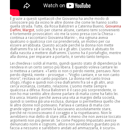
È grazie a questi spettacoli che Giovanna ha anche modo di
conoscere più da vicino le altre donne che come lei hanno scelto
quella strada. Tutte, da Rosa Balistreri a Caterina Bueno,
Giovanna
Daffini
,
Margot
, solo per citarne alcune, cantano temi sconvenienti
e fortemente provocatori: «Io me la sono presa con la Chiesa –
continua a raccontarci Giovanna Marini –, ma ognuna aveva
qualcuno o qualcosa con cui prendersela, un motivo per cui
essere arrabbiata. Questo accade perché la donna non mette
diaframmi fra sé e la vita, fra sé e gli altri. L’uomo è abituato fin
dalla nascita a mettere diaframmi. L’uomo ha il portafoglio, mentre
alla donna, per imparare a portarlo, è servito tanto tempo».
Lei chiedeva i soldi al marito, quindi questo stato di dipendenza la
rendeva in un certo senso più libera. E quando voleva cantare lei
si metteva a cantare. «Tanto io non ci perdo niente, pensavo. Non
perdo dignità, niente – prosegue –. “Voglio cantare, e se non canto
moro”, recitava un canto popolare. La donna nel canto trova
sfogo, rifugio e quindi non crea diaframmi fra sé e gli altri, anzi
cerca vicinanza, contatto, relazione. L’uomo mette sempre
qualcosa a difesa. Rosa Balistreri è il caso più sorprendente, io
non ho mai sentito altre donne parlare di mafia come ha fatto lei.
Era unica. Intanto perché aveva una vita ai margini della società,
quindi si sentiva già una esclusa, dunque si permetteva quello che
le altre donne non potevano. Parlava e cantava di mafia con
grande vigore e gli uomini la lasciavano assolutamente stare,
perché ne riconoscevano il coraggio e la rispettavano. Non le
avrebbero mai detto di stare zitta. A meno che non avesse toccato
argomenti non più generali. Se come Peppino Impastato avesse
denunciato nomi e cognomi, allora non avrebbero guardato più in
faccia a nessuno e sarebbero andati ad ammazzarla, è sicuro».