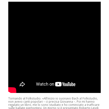
Tornando al Folkstudio. «All’inizio io suonavo Bach al Folkstudio,
non avevo canti popolari – ci precisa Giovanna –. Poi mi hanno
regalato un libro, me lo sono studiato e ho cominciato a trafficare
sulle ballate piemontesi. Un giorno si è presentato Roberto Leydi