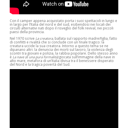
Con il camper appena acquistato porta i suoi spettacoli in lungo e
in largo per l’Italia del nord e del sud, esibendosi nei locali dei
circuiti alternativi nati dopo il risveglio del folk revival, nei piccoli
paesi della provincia.
Nel 1970 scrive
La creatora
, ballata sul rapporto madre/figlia, fatto
di conflitti e rivalità che si conclude con un finale tragico: la
creatura uccide la sua creatora. Intorno a questo tema se ne
dipanano altri: la denuncia dei morti sul lavoro, la violenza degli
scontri tra giovani e polizia, la rabbia popolare. Dello stesso anno
è
La nave (è una pura formalità)
giocata sull’immagine della nave in
alto mare, metafora di un’Italia divisa tra il benessere disperato
del Nord e la tragica povertà del Sud.