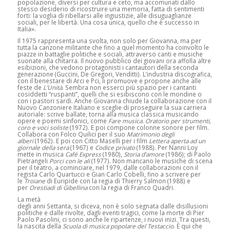
popolazione, diversi per cultura e ceto, ma accomunati dallo
stesso desiderio di ricostruire una memoria, fatta di sentimenti
forti: la voglia di ribellarsi alle ingiustizie, alle disuguaglianze
sociali, per le libertà. Una cosa unica, quello che è successo in
Italia».
Il 1975 rappresenta una svolta, non solo per Giovanna, ma per
tutta la canzone militante che fino a quel momento ha coinvolto le
piazze in battaglie politiche e sociali, attraverso canti e musiche
suonate alla chitarra. Il nuovo pubblico dei giovani ora affolla altre
esibizioni, che vedono protagonisti i cantautori della seconda
generazione (Guccini, De Gregori, Venditti). L’industria discografica,
con il benestare di Arci e Pci, li promuove e propone anche alle
feste de
L’Unità
. Sembra non esserci più spazio per i cantanti
cosiddetti “ruspanti”, quelli che si esibiscono con le mondine o
con i pastori sardi. Anche Giovanna chiude la collaborazione con il
Nuovo Canzoniere Italiano e sceglie di proseguire la sua carriera
autoriale: scrive ballate, torna alla musica classica musicando
opere e poemi sinfonici, come
Fare musica. Oratorio per strumenti,
coro e voci soliste
(1972). E poi compone colonne sonore per film.
Collabora con Folco Quilici per il suo
Matrimonio degli
alberi
(1962). E poi con Citto Maselli per i film
Lettera aperta ad un
giornale della sera
(1967) e
Codice privato
(1988). Per Nanni Loy
mette in musica
Café Express
(1980),
Storia d’amore
(1986); di Paolo
Pietrangeli
Porci con le ali
(1977). Non mancano le musiche di scena
per il teatro, a cominciare, nel 1979, dalle collaborazioni con il
regista Carlo Quartucci e Gian Carlo Cobelli, fino a scrivere per
le
Troiane
di Euripide con la regia di Thierry Salmon (1988) e
per
Orestiadi di Gibellina
con la regia di Franco Quadri.
La metà
degli anni Settanta, si diceva, non è solo segnata dalle disillusioni
politiche e dalle rivolte, dagli eventi tragici, come la morte di Pier
Paolo Pasolini, ci sono anche le ripartenze, i nuovi inizi. Tra questi,
la nascita della
Scuola di musica popolare del Testaccio
. È qui che