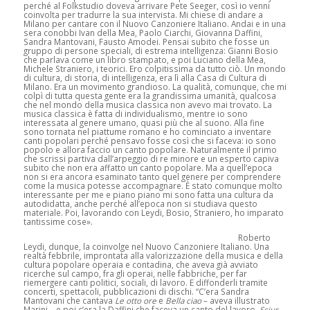
perché al Folkstudio doveva arrivare Pete Seeger, così io venni
coinvolta per tradurre la sua intervista. Mi chiese di andare a
Milano per cantare con il Nuovo Canzoniere Italiano. Andai e in una
sera conobbi Ivan della Mea, Paolo Ciarchi, Giovanna Daffini,
Sandra Mantovani, Fausto Amodei. Pensai subito che fosse un
gruppo di persone speciali, di estrema intelligenza: Gianni Bosio
che parlava come un libro stampato, e poi Luciano della Mea,
Michele Straniero, i teorici. Ero colpitissima da tutto ciò. Un mondo
di cultura, di storia, di intelligenza, era lì alla Casa di Cultura di
Milano. Era un movimento grandioso. La qualità, comunque, che mi
colpì di tutta questa gente era la grandissima umanità, qualcosa
che nel mondo della musica classica non avevo mai trovato. La
musica classica è fatta di individualismo, mentre io sono
interessata al genere umano, quasi più che al suono. Alla fine
sono tornata nel piattume romano e ho cominciato a inventare
canti popolari perché pensavo fosse così che si faceva: io sono
popolo e allora faccio un canto popolare. Naturalmente il primo
che scrissi partiva dall’arpeggio di re minore e un esperto capiva
subito che non era affatto un canto popolare. Ma a quell’epoca
non si era ancora esaminato tanto quel genere per comprendere
come la musica potesse accompagnare. È stato comunque molto
interessante per me e piano piano mi sono fatta una cultura da
autodidatta, anche perché all’epoca non si studiava questo
materiale. Poi, lavorando con Leydi, Bosio, Straniero, ho imparato
tantissime cose».
Roberto
Leydi, dunque, la coinvolge nel Nuovo Canzoniere Italiano. Una
realtà febbrile, improntata alla valorizzazione della musica e della
cultura popolare operaia e contadina, che aveva già avviato
ricerche sul campo, fra gli operai, nelle fabbriche, per far
riemergere canti politici, sociali, di lavoro. E diffonderli tramite
concerti, spettacoli, pubblicazioni di dischi. “C’era Sandra
Mantovani che cantava
Le otto ore
e
Bella ciao
– aveva illustrato
Marini – e poi c’era la Daffini che faceva un canto del lavoro,
Sciur