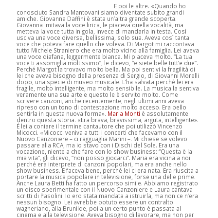
E poi le altre. «Quando ho
conosciuto Sandra Mantovani siamo diventate subito grandi
amiche. Giovanna Daffini è stata un’altra grande scoperta.
Giovanna imitava la voce lirica, le piaceva quella vocalità, ma
metteva la voce tutta in gola, invece di mandarla in testa. Così
usciva una voce diversa, bellissima, solo sua. Aveva così tanta
voce che poteva fare quello che voleva. Di Margot mi raccontava
tutto Michele Straniero che era molto vicino alla famiglia. Lei aveva
una voce diafana, leggermente bianca. Mi piaceva molto. “La tua
voce ti assomiglia moltissimo”, le dicevo, “e siete belle tutt’e due”.
Perché Margot la trovavo molto bella. Ma poi sentivi la fragilità di
lei che aveva bisogno della presenza di Sergio, di Giovanni Morelli
dopo, una specie di museo musicale. L’ha salvata perché lei era
fragile, molto intelligente, ma molto sensibile. La musica la sentiva
veramente una sua arte e questo le è servito molto. Come
scrivere canzoni, anche recentemente, negli ultimi anni aveva
ripreso con un tono di contestazione molto acceso. Era bello
sentirla in questa nuova forma».
Maria Monti
è assolutamente
dentro questa storia. «Era brava, bravissima, arguta, intelligente».
É lei a coniare il termine cantautore che poi utilizzò Vincenzo
Micocci. «Micocci veniva a tutti i concerti che facevamo con il
Nuovo Canzoniere – ci ragguaglia Marini –. Mi chiese se volevo
passare alla RCA, ma io stavo con i Dischi del Sole. Era una
vocazione, niente a che fare con lo show business: “Questa è la
mia vita”
,
gli dicevo, “non posso giocarci”. Maria era vicina a noi
perché era interprete di canzoni popolari, ma era anche nello
show business. E faceva bene, perché lei ci era nata. Era riuscita a
portare la musica popolare in televisione, forse una delle prime.
Anche Laura Betti ha fatto un percorso simile. Abbiamo registrato
un disco sperimentale con il Nuovo Canzoniere e Laura cantava
scritti di Pasolini. Io ero stata mandata a istruirla, ma non ce n’era
nessun bisogno. Lei avrebbe potuto essere un contralto
wagneriano, alla Brunilde, poi a un certo punto è passata al
cinema e alla televisione. Aveva bisogno di lavorare, ma non per