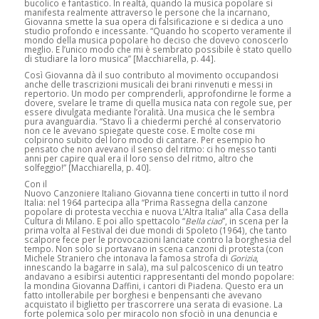
bucolico e fantastico. In realtà, quando la musica popolare si
manifesta realmente attraverso le persone che la incarnano,
Giovanna smette la sua opera di falsificazione e si dedica a uno
studio profondo e incessante. “Quando ho scoperto veramente il
mondo della musica popolare ho deciso che dovevo conoscerlo
meglio. E l’unico modo che mi è sembrato possibile è stato quello
di studiare la loro musica” [Macchiarella, p. 44].
Così Giovanna dà il suo contributo al movimento occupandosi
anche delle trascrizioni musicali dei brani rinvenuti e messi in
repertorio. Un modo per comprenderli, approfondirne le forme a
dovere, svelare le trame di quella musica nata con regole sue, per
essere divulgata mediante l’oralità. Una musica che le sembra
pura avanguardia. “Stavo lì a chiedermi perché al conservatorio
non ce le avevano spiegate queste cose. E molte cose mi
colpirono subito del loro modo di cantare. Per esempio ho
pensato che non avevano il senso del ritmo: ci ho messo tanti
anni per capire qual era il loro senso del ritmo, altro che
solfeggio!” [Macchiarella, p. 40].
Con il
Nuovo Canzoniere Italiano Giovanna tiene concerti in tutto il nord
Italia: nel 1964 partecipa alla “Prima Rassegna della canzone
popolare di protesta vecchia e nuova L’Altra Italia” alla Casa della
Cultura di Milano. E poi allo spettacolo “
Bella ciao
”, in scena per la
prima volta al Festival dei due mondi di Spoleto (1964), che tanto
scalpore fece per le provocazioni lanciate contro la borghesia del
tempo. Non solo si portavano in scena canzoni di protesta (con
Michele Straniero che intonava la famosa strofa di
Gorizia
,
innescando la bagarre in sala), ma sul palcoscenico di un teatro
andavano a esibirsi autentici rappresentanti del mondo popolare:
la mondina Giovanna Daffini, i cantori di Piadena. Questo era un
fatto intollerabile per borghesi e benpensanti che avevano
acquistato il biglietto per trascorrere una serata di evasione. La
forte polemica solo per miracolo non sfociò in una denuncia e