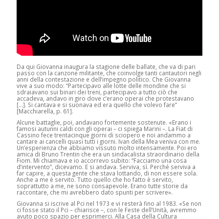
Da qui Giovanna inaugura la stagione delle ballate, che va di pari
passo con la canzone militante, che coinvolge tanti cantautori negli
anni della contestazione e dell’impegno politico. Che Giovanna
vive a suo modo: “Partecipavo alle lotte delle mondine che si
sdraiavano sui binari dei treni, partecipavo a tutto ciò che
accadeva, andavo in giro dove c’erano operai che protestavano
[…]. Si cantava e si suonava ed era quello che volevo fare”
[Macchiarella, p. 61].
Alcune battaglie, poi, andavano fortemente sostenute. «Erano i
famosi autunni caldi con gli operai – ci spiega Marini –. La Fiat di
Cassino fece trentacinque giorni di sciopero e noi andammo a
cantare ai cancelli quasi tutti i giorni. Ivan della Mea veniva con me.
Un’esperienza che abbiamo vissuto molto intensamente. Poi ero
amica di Bruno Trentin che era un sindacalista straordinario della
Fiom. Mi chiamava e io accorrevo subito: “Facciamo una cosa
d’intervento”, dicevamo. E si andava. Serviva, sì. Perché serviva a
far capire, a questa gente che stava lottando, di non essere sola.
Anche a me è servito. Tutto quello che ho fatto è servito,
soprattutto a me, ne sono consapevole. Erano tutte storie da
raccontare, che mi avrebbero dato spunti per scrivere».
Giovanna si iscrive al Pci nel 1973 e vi resterà fino al 1983. «Se non
ci fosse stato il Pci – chiarisce –, con le Feste dell’Unità, avremmo
avuto poco spazio per esprimerci. Alla Casa della Cultura