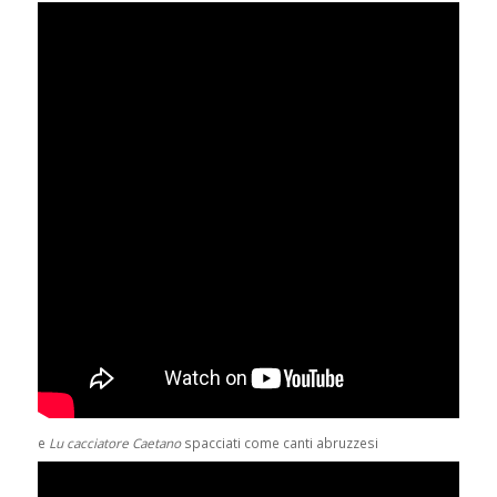
e
Lu cacciatore Caetano
spacciati come canti abruzzesi