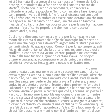
lei si è formata. Il percorso di ricerca nasce all’interno del NCI e
prosegue, stimolata dalla fondazione dell’Istituto Ernesto de
Martino, sorto con lo scopo di raccogliere, conservare e
diffondere la cultura popolare. “Io ho cominciato a fare ricerca sui
canti popolari verso il 1968. […] A forza di discussioni con quelli
del Canzoniere, mi ero stufata di essere considerata “una che non
ne sapeva nulla del canto popolare”, una che era soltanto “la
musicista” colta. Una che non poteva capire per la sua formazione,
cos’era il “vero” canto popolare e che non lo conosceva”
[Macchiarella, p. 84].
Così anche Giovanna comincia a girare per le campagne e sui
monti alla ricerca di materiale originale. Raccoglie un repertorio
vivissimo che negli anni è diventato argomento di studio per molti
cantanti, studenti, appassionati. Compirà per lungo tempo questi
“viaggi di testimonianza” che la porteranno, insieme a studiosi e
studenti, a conoscere da vicino i cantori popolari nel contesto
reale della loro funzione. Quando cantare aveva uno scopo:
ottenere una grazia, accompagnare un defunto, dare ritmo a
un’attività lavorativa, festeggiare le nozze o un battesimo.
«Io non
sono andata quasi mai nelle osterie a raccogliere canti – ci dice –.
Aveva ragione Caterina Bueno a dire che era disdicevole, oltre che
pericoloso, per una donna. Una volta con Harold Bradley, negli
anni Sessanta, per vedere che aria tirava a Trastevere, siamo
andati in un’osteria proprio di fronte a dove poi venne fondato il
Folkstudio. Era piena di uomini e di donne, e le donne cantavano,
eccome. Anche io provai a cantare qualcosa, accennai un pezzo ad
Harold, un brano americano. Ma una donna che mi sentì, mentre
Harold cercava di seguirmi, si seccò molto e si mise a cantare lei.
“Questi due stranieri che credono di venirci a insegnare a cantare”,
dicevano cantando, col modo di una cantilena. “Che vengono qui a
fare ’sti due stranieri?”, rispondeva un’altra. “Che facciamo Harold?”
chiesi. “Se passano alle mani io non ti difendo per niente”, disse